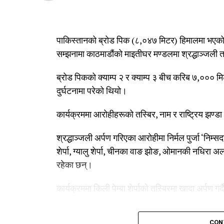
पाकिस्तानको ब्रोड पिक (८,०४७ मिटर) हिमालमा भएको 
सम्झनामा काठमाडौंको माइतीघर मण्डलमा श्रद्धाञ्जली
ब्रोड पिकको क्याम्प २ र क्याम्प ३ बीच करिब ७,००० मि
दुर्घटनामा परेको थियो।
कार्यक्रममा आरोहीहरूको तस्बिर, नाम र राष्ट्रिय झण्डा
श्रद्धाञ्जली अर्पण गरिएका आरोहीमा निर्मल पुर्जा ‘निम्सदाइ’,
शेर्पा, ग्यालु शेर्पा, चीनका वाङ झोङ, ओमानकी नधिरा 
रहेका छन्।
कार्यक्रममा किली पेम्बा शेर्पाको तस्बिरमा खादा अर्पण गर
कार्यक्रमको आयोजना नेपाल नेसनल माउन्टेन गाइड एसो
CON