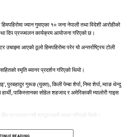
हिमपहिरोमा ज्यान गुमाएका १० जना नेपाली तथा विदेशी आरोहीको
 तथा दिप प्रज्ज्वलन कार्यक्रम आयोजना गरिएको छ।
टर उचाइमा आएको ठूलो हिमपहिरोमा परेर यो अन्तर्राष्ट्रिय टोली
 सहितको स्मृति ब्यानर प्रदर्शन गरिएको थियो।
 पुरबहादुर गुरूङ (युक्त), किली पेम्बा शेर्पा, निमा शेर्पा, म्वाङ थेन्दु
अल हार्थी, पाकिस्तानका सोहेल शहजाद र अमेरिकाकी म्यालोरी गाइस
्दै दीप प्रज्ज्वलन गरी श्रद्धाञ्जली व्यक्त गरिएको थियो।
सिएसन, नेपाल क्लाइम्बिङ स्पोर्ट एसोसिएसन (काठमाडौं उपत्यका
TINUE READING