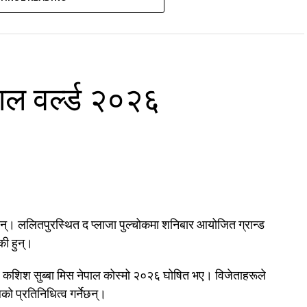
ङ–दोलखा र एभरेस्ट समिटियर्स एसोसिएसनले संयुक्त रूपमा गरेका
ाल वर्ल्ड २०२६
्। ललितपुरस्थित द प्लाजा पुल्चोकमा शनिबार आयोजित ग्रान्ड
की हुन्।
र कशिश सुब्बा मिस नेपाल कोस्मो २०२६ घोषित भए। विजेताहरूले
लको प्रतिनिधित्व गर्नेछन्।