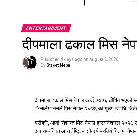
विशेष समिति), माउन्ट एभरेस्ट समिटर्स क्लब रोल्वालि
हुन्।
ENTERTAINMENT
दीपमाला ढकाल मिस नेप
Published
4 days ago
on
August 2, 2026
By
Street Nepal
दीपमाला ढकाल मिस नेपाल वर्ल्ड २०२६ घोषित भएकी छन
फिनालेमा उनले मिस नेपाल २०२६ को मुख्य उपाधि जिते
यसैगरी, आर्या निशान्त मिस नेपाल इन्टरनेशनल २०२६ 
अब सम्बन्धित अन्तर्राष्ट्रिय सौन्दर्य प्रतियोगितामा नेपा