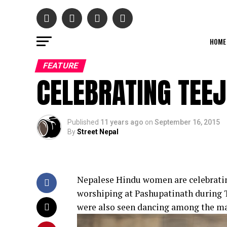
HOME
FEATURE
CELEBRATING TEEJ
Published
11 years ago
on
September 16, 2015
By
Street Nepal
Nepalese Hindu women are celebratin
worshiping at Pashupatinath during T
were also seen dancing among the mas