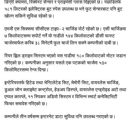
डिग्री क्यामरा, रिक्वेस्ट सेन्सर र प्राइभेसी ग्लास दिइएको छ। पछाडितर्फ
५८१ लिटरको इलेक्ट्रिक बुट स्पेस उपलब्ध छ भने फुट सेन्सरबाट पनि बुट
खोल्न सकिने सुविधा रहेको छ।
एमजी एस सिक्समा सीसीएस टाइप–२ चार्जिङ पोर्ट रहेको छ। एसी चार्जिङमा
७ किलोवाटसम्म सपोर्ट गर्ने यो गाडीले १४४ किलोवाटको डीसी फास्ट
चार्जरमार्फत करिब ३८ मिनेटमै फुल चार्ज लिन सक्ने कम्पनीको दाबी छ।
रियर ह्विल ड्राइभ सिस्टम भएको यस गाडीमा १८० किलोवाटको मोटर जडान
गरिएको छ। कम्पनीका अनुसार यसले एक पटकको चार्जमा ५३०
किलोमिटरसम्म रेन्ज दिन्छ।
इन्टेरियरतर्फ हिटेड तथा भेन्टिलेटेड सिट, मेमोरी सिट, वायरलेस चार्जिङ,
डुअल जोन क्लाइमेट कन्ट्रोल, हेडअप डिस्प्ले, वायरलेस एन्ड्रोइड अटो तथा
एप्पल कारप्ले, ११ स्पिकर अडियो सिस्टम र विभिन्न स्मार्ट कनेक्टिभिटी
फिचर समावेश गरिएको छ।
कम्पनीले तीन वर्षसम्म इन्टरनेट डाटा सुविधा पनि उपलब्ध गराएको छ।