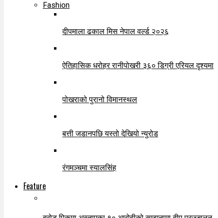
Fashion
दीपमाला ढकाल मिस नेपाल वर्ल्ड २०२६
ऐतिहासिक धरोहर रानीपोखरी ३६० डिग्री एरियल दृश्यमा
पोखराको पुरानो विमानस्थल
बत्ती जडानपछि यस्तो देखियो न्युरोड
रंगमञ्चमा स्यालसिंह
Feature
ब्रोड पिकमा अस्ताएका १० आरोहीको सम्झनामा दीप प्रज्ज्वलन