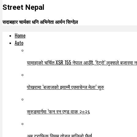
Street Nepal
सदाबहार चार्मका धनि अभिनेता आर्यन सिग्देल
Home
Auto
यामाहाको चर्चित XSR 155 नेपाल आउँदै, ‘रेट्रो’ लुक्सले बजारमा नयाँ
पोखरामा ‘बजाजको झ्याम्मै एक्सचेन्ज मेला’ सुरु
सुरुङमार्गमा ‘फन रन एण्ड वाक २०२६
अब ट्राफिक नियम तोड्न सजिलो छैन!