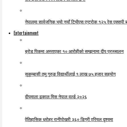
नेपालमा सार्वजनिक भयो नयाँ टिभीएस एन्ट्रोक १२५ रेस एक्सपी ब्ल
Entertainment
ब्रोड पिकमा अस्ताएका १० आरोहीको सम्झनामा दीप प्रज्ज्वलन
सुकुम्बासी तमु गुरुङ विद्यार्थीलाई १ लाख ७५ हजार सहयोग
दीपमाला ढकाल मिस नेपाल वर्ल्ड २०२६
ऐतिहासिक धरोहर रानीपोखरी ३६० डिग्री एरियल दृश्यमा