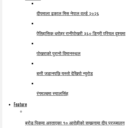
दीपमाला ढकाल मिस नेपाल वर्ल्ड २०२६
ऐतिहासिक धरोहर रानीपोखरी ३६० डिग्री एरियल दृश्यमा
पोखराको पुरानो विमानस्थल
बत्ती जडानपछि यस्तो देखियो न्युरोड
रंगमञ्चमा स्यालसिंह
Feature
ब्रोड पिकमा अस्ताएका १० आरोहीको सम्झनामा दीप प्रज्ज्वलन