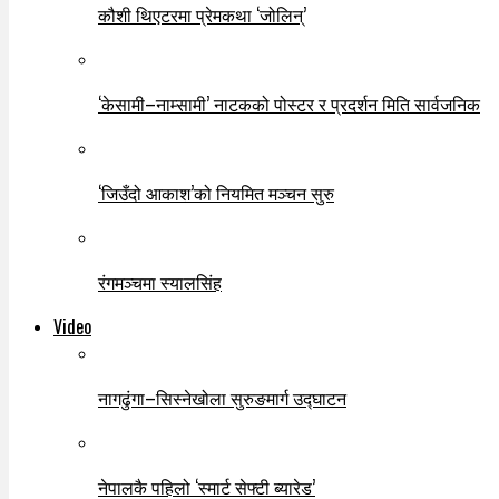
कौशी थिएटरमा प्रेमकथा ‘जोलिन्’
‘केसामी–नाम्सामी’ नाटकको पोस्टर र प्रदर्शन मिति सार्वजनिक
‘जिउँदो आकाश’को नियमित मञ्चन सुरु
रंगमञ्चमा स्यालसिंह
Video
नागढुंगा–सिस्नेखोला सुरुङमार्ग उद्घाटन
नेपालकै पहिलो ‘स्मार्ट सेफ्टी ब्यारेड’