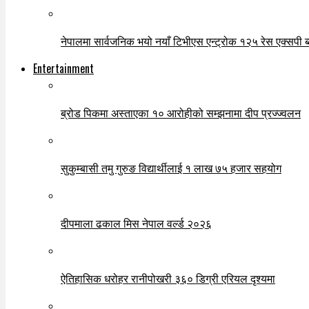
नेपालमा सार्वजनिक भयो नयाँ टिभीएस एन्ट्रोक १२५ रेस एक्सपी ब्ल
Entertainment
ब्रोड पिकमा अस्ताएका १० आरोहीको सम्झनामा दीप प्रज्ज्वलन
सुकुम्बासी तमु गुरुङ विद्यार्थीलाई १ लाख ७५ हजार सहयोग
दीपमाला ढकाल मिस नेपाल वर्ल्ड २०२६
ऐतिहासिक धरोहर रानीपोखरी ३६० डिग्री एरियल दृश्यमा