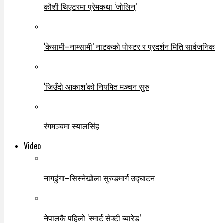
कौशी थिएटरमा प्रेमकथा ‘जोलिन्’
‘केसामी–नाम्सामी’ नाटकको पोस्टर र प्रदर्शन मिति सार्वजनिक
‘जिउँदो आकाश’को नियमित मञ्चन सुरु
रंगमञ्चमा स्यालसिंह
Video
नागढुंगा–सिस्नेखोला सुरुङमार्ग उद्घाटन
नेपालकै पहिलो ‘स्मार्ट सेफ्टी ब्यारेड’