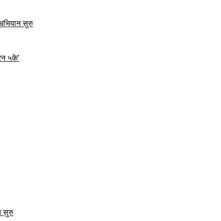
 अभियान सुरु
रन ५के’
 सुरु