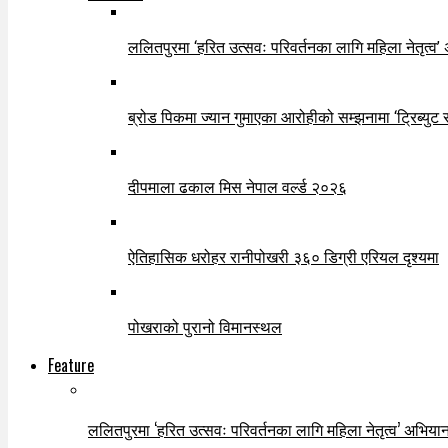
ललितपुरमा ‘हरित उत्सवः परिवर्तनका लागि महिला नेतृत्व’
ब्रोड पिकमा ज्यान गुमाएका आरोहीको सम्झनामा ‘ट्रिब्युट 
दीपमाला ढकाल मिस नेपाल वर्ल्ड २०२६
ऐतिहासिक धरोहर रानीपोखरी ३६० डिग्री एरियल दृश्यमा
पोखराको पुरानो विमानस्थल
Feature
ललितपुरमा ‘हरित उत्सवः परिवर्तनका लागि महिला नेतृत्व’ अभियान