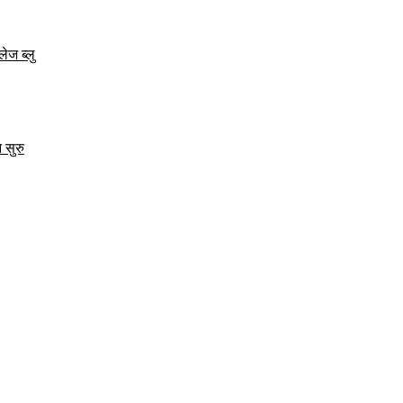
ेज ब्लु
 सुरु