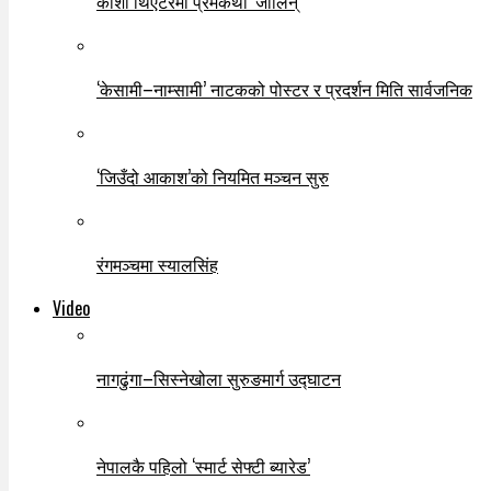
कौशी थिएटरमा प्रेमकथा ‘जोलिन्’
‘केसामी–नाम्सामी’ नाटकको पोस्टर र प्रदर्शन मिति सार्वजनिक
‘जिउँदो आकाश’को नियमित मञ्चन सुरु
रंगमञ्चमा स्यालसिंह
Video
नागढुंगा–सिस्नेखोला सुरुङमार्ग उद्घाटन
नेपालकै पहिलो ‘स्मार्ट सेफ्टी ब्यारेड’