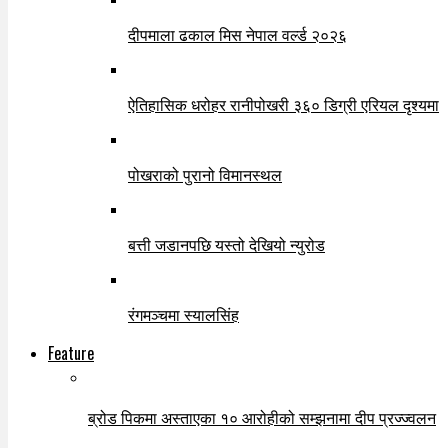
दीपमाला ढकाल मिस नेपाल वर्ल्ड २०२६
ऐतिहासिक धरोहर रानीपोखरी ३६० डिग्री एरियल दृश्यमा
पोखराको पुरानो विमानस्थल
बत्ती जडानपछि यस्तो देखियो न्युरोड
रंगमञ्चमा स्यालसिंह
Feature
ब्रोड पिकमा अस्ताएका १० आरोहीको सम्झनामा दीप प्रज्ज्वलन