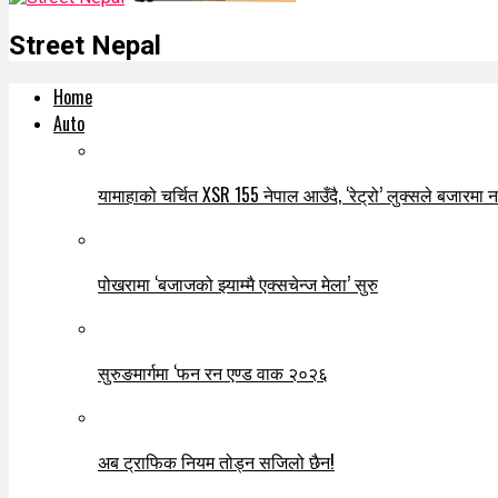
Street Nepal
Home
Auto
यामाहाको चर्चित XSR 155 नेपाल आउँदै, ‘रेट्रो’ लुक्सले बजारमा नयाँ
पोखरामा ‘बजाजको झ्याम्मै एक्सचेन्ज मेला’ सुरु
सुरुङमार्गमा ‘फन रन एण्ड वाक २०२६
अब ट्राफिक नियम तोड्न सजिलो छैन!