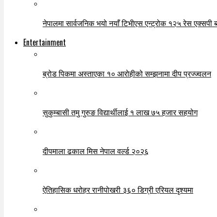
नेपालमा सार्वजनिक भयो नयाँ टिभीएस एन्ट्रोक १२५ रेस एक्सपी ब्ल
Entertainment
ब्रोड पिकमा अस्ताएका १० आरोहीको सम्झनामा दीप प्रज्ज्वलन
सुकुम्बासी तमु गुरुङ विद्यार्थीलाई १ लाख ७५ हजार सहयोग
दीपमाला ढकाल मिस नेपाल वर्ल्ड २०२६
ऐतिहासिक धरोहर रानीपोखरी ३६० डिग्री एरियल दृश्यमा