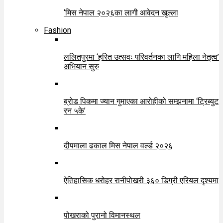
‘मिस नेपाल २०२६का लागी आवेदन खुल्ला
Fashion
ललितपुरमा ‘हरित उत्सवः परिवर्तनका लागि महिला नेतृत्व’
अभियान सुरु
ब्रोड पिकमा ज्यान गुमाएका आरोहीको सम्झनामा ‘ट्रिब्युट
रन ५के’
दीपमाला ढकाल मिस नेपाल वर्ल्ड २०२६
ऐतिहासिक धरोहर रानीपोखरी ३६० डिग्री एरियल दृश्यमा
पोखराको पुरानो विमानस्थल