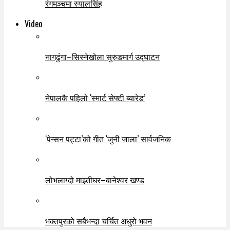
रंगमञ्चमा स्यालसिंह
Video
नागढुंगा–सिस्नेखोला सुरुङमार्ग उद्घाटन
नेपालकै पहिलो ‘स्मार्ट सेफ्टी ब्यारेड’
‘पेन्सन पट्टा’को गीत ‘जुनी जाला’ सार्वजनिक
लोभलाग्दो माइतीघर–बानेश्वर खण्ड
भक्तपुरको सबैभन्दा चर्चित अधुरो भवन