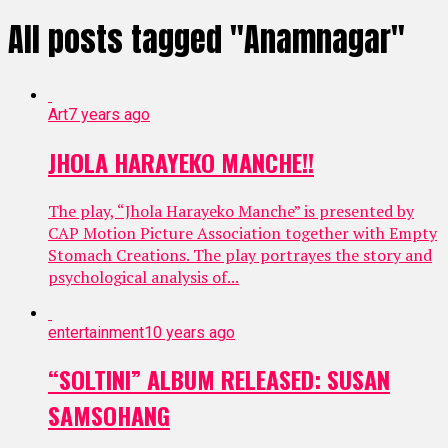
All posts tagged "Anamnagar"
Art
7 years ago
JHOLA HARAYEKO MANCHE!!
The play, “Jhola Harayeko Manche” is presented by
CAP Motion Picture Association together with Empty
Stomach Creations. The play portrayes the story and
psychological analysis of...
entertainment
10 years ago
“SOLTINI” ALBUM RELEASED: SUSAN
SAMSOHANG