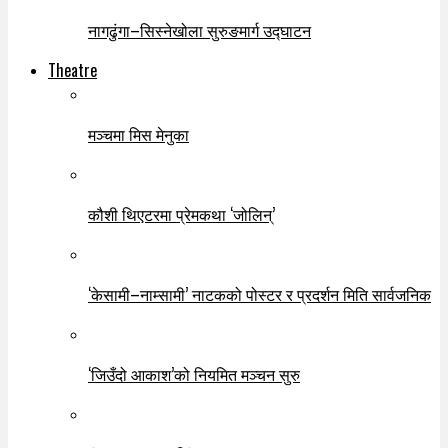
नागढुंगा–सिस्नेखोला सुरुङमार्ग उद्घाटन
Theatre
मञ्चमा मिस मेनुका
कौशी थिएटरमा प्रेमकथा ‘जोलिन्’
‘केसामी–नाम्सामी’ नाटकको पोस्टर र प्रदर्शन मिति सार्वजनिक
‘जिउँदो आकाश’को नियमित मञ्चन सुरु