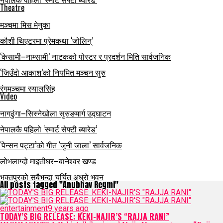
Theatre
मञ्चमा मिस मेनुका
कौशी थिएटरमा प्रेमकथा ‘जोलिन्’
‘केसामी–नाम्सामी’ नाटकको पोस्टर र प्रदर्शन मिति सार्वजनिक
‘जिउँदो आकाश’को नियमित मञ्चन सुरु
रंगमञ्चमा स्यालसिंह
Video
नागढुंगा–सिस्नेखोला सुरुङमार्ग उद्घाटन
नेपालकै पहिलो ‘स्मार्ट सेफ्टी ब्यारेड’
‘पेन्सन पट्टा’को गीत ‘जुनी जाला’ सार्वजनिक
लोभलाग्दो माइतीघर–बानेश्वर खण्ड
भक्तपुरको सबैभन्दा चर्चित अधुरो भवन
All posts tagged "Anubhav Regmi"
entertainment
9 years ago
TODAY’S BIG RELEASE: KEKI-NAJIR’S “RAJJA RANI”