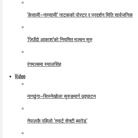
‘केसामी–नाम्सामी’ नाटकको पोस्टर र प्रदर्शन मिति सार्वजनिक
‘जिउँदो आकाश’को नियमित मञ्चन सुरु
रंगमञ्चमा स्यालसिंह
Video
नागढुंगा–सिस्नेखोला सुरुङमार्ग उद्घाटन
नेपालकै पहिलो ‘स्मार्ट सेफ्टी ब्यारेड’