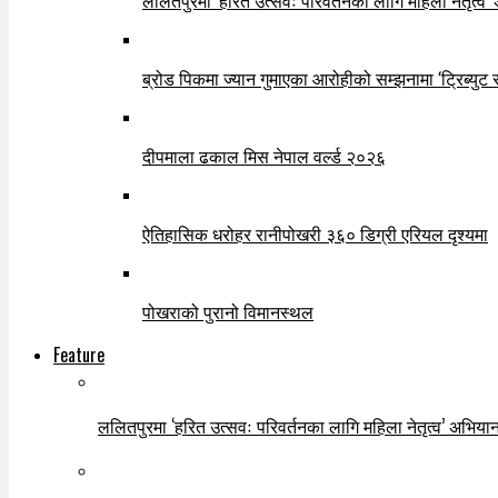
ललितपुरमा ‘हरित उत्सवः परिवर्तनका लागि महिला नेतृत्व’
ब्रोड पिकमा ज्यान गुमाएका आरोहीको सम्झनामा ‘ट्रिब्युट 
दीपमाला ढकाल मिस नेपाल वर्ल्ड २०२६
ऐतिहासिक धरोहर रानीपोखरी ३६० डिग्री एरियल दृश्यमा
पोखराको पुरानो विमानस्थल
Feature
ललितपुरमा ‘हरित उत्सवः परिवर्तनका लागि महिला नेतृत्व’ अभियान