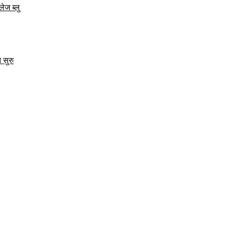
ेज ब्लु
 सुरु