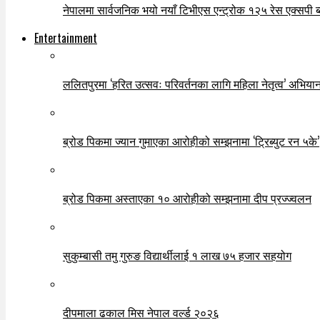
नेपालमा सार्वजनिक भयो नयाँ टिभीएस एन्ट्रोक १२५ रेस एक्सपी ब्ल
Entertainment
ललितपुरमा ‘हरित उत्सवः परिवर्तनका लागि महिला नेतृत्व’ अभियान
ब्रोड पिकमा ज्यान गुमाएका आरोहीको सम्झनामा ‘ट्रिब्युट रन ५के’
ब्रोड पिकमा अस्ताएका १० आरोहीको सम्झनामा दीप प्रज्ज्वलन
सुकुम्बासी तमु गुरुङ विद्यार्थीलाई १ लाख ७५ हजार सहयोग
दीपमाला ढकाल मिस नेपाल वर्ल्ड २०२६