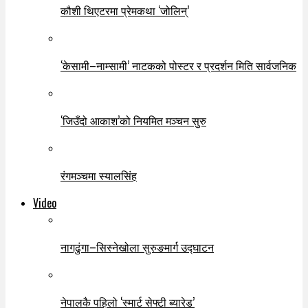
कौशी थिएटरमा प्रेमकथा ‘जोलिन्’
‘केसामी–नाम्सामी’ नाटकको पोस्टर र प्रदर्शन मिति सार्वजनिक
‘जिउँदो आकाश’को नियमित मञ्चन सुरु
रंगमञ्चमा स्यालसिंह
Video
नागढुंगा–सिस्नेखोला सुरुङमार्ग उद्घाटन
नेपालकै पहिलो ‘स्मार्ट सेफ्टी ब्यारेड’