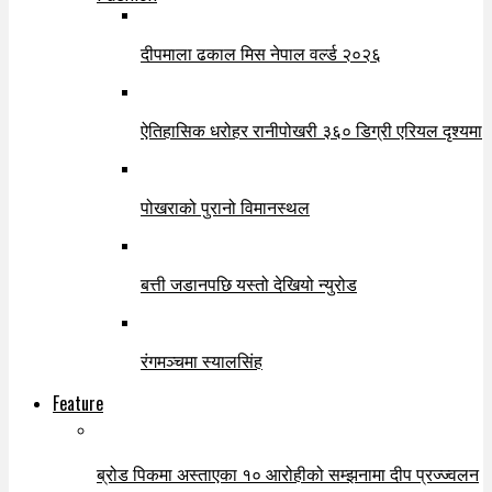
दीपमाला ढकाल मिस नेपाल वर्ल्ड २०२६
ऐतिहासिक धरोहर रानीपोखरी ३६० डिग्री एरियल दृश्यमा
पोखराको पुरानो विमानस्थल
बत्ती जडानपछि यस्तो देखियो न्युरोड
रंगमञ्चमा स्यालसिंह
Feature
ब्रोड पिकमा अस्ताएका १० आरोहीको सम्झनामा दीप प्रज्ज्वलन