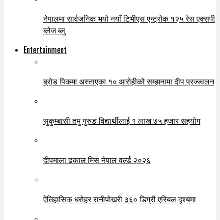
नेपालमा सार्वजनिक भयो नयाँ टिभीएस एन्ट्रोक १२५ रेस एक्सपी
ब्लेज ब्लु
Entertainment
ब्रोड पिकमा अस्ताएका १० आरोहीको सम्झनामा दीप प्रज्ज्वलन
सुकुम्बासी तमु गुरुङ विद्यार्थीलाई १ लाख ७५ हजार सहयोग
दीपमाला ढकाल मिस नेपाल वर्ल्ड २०२६
ऐतिहासिक धरोहर रानीपोखरी ३६० डिग्री एरियल दृश्यमा