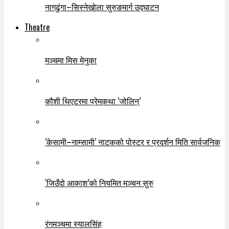
नागढुंगा–सिस्नेखोला सुरुङमार्ग उद्घाटन
Theatre
मञ्चमा मिस मेनुका
कौशी थिएटरमा प्रेमकथा ‘जोलिन्’
‘केसामी–नाम्सामी’ नाटकको पोस्टर र प्रदर्शन मिति सार्वजनिक
‘जिउँदो आकाश’को नियमित मञ्चन सुरु
रंगमञ्चमा स्यालसिंह