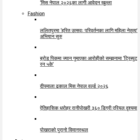
‘मिस नेपाल २०२६का लागी आवेदन खुल्ला
Fashion
ललितपुरमा ‘हरित उत्सवः परिवर्तनका लागि महिला नेतृत्व’
अभियान सुरु
ब्रोड पिकमा ज्यान गुमाएका आरोहीको सम्झनामा ‘ट्रिब्युट
रन ५के’
दीपमाला ढकाल मिस नेपाल वर्ल्ड २०२६
ऐतिहासिक धरोहर रानीपोखरी ३६० डिग्री एरियल दृश्यमा
पोखराको पुरानो विमानस्थल