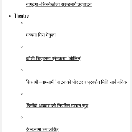
नागढुंगा–सिस्नेखोला सुरुङमार्ग उद्घाटन
Theatre
मञ्चमा मिस मेनुका
कौशी थिएटरमा प्रेमकथा ‘जोलिन्’
‘केसामी–नाम्सामी’ नाटकको पोस्टर र प्रदर्शन मिति सार्वजनिक
‘जिउँदो आकाश’को नियमित मञ्चन सुरु
रंगमञ्चमा स्यालसिंह