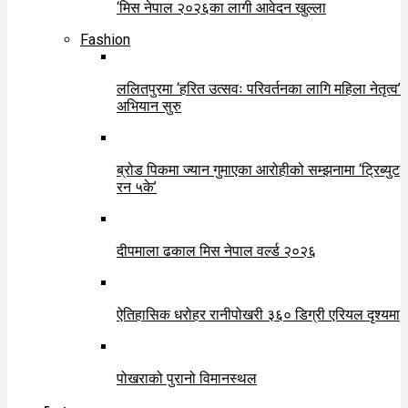
‘मिस नेपाल २०२६का लागी आवेदन खुल्ला
Fashion
ललितपुरमा ‘हरित उत्सवः परिवर्तनका लागि महिला नेतृत्व’
अभियान सुरु
ब्रोड पिकमा ज्यान गुमाएका आरोहीको सम्झनामा ‘ट्रिब्युट
रन ५के’
दीपमाला ढकाल मिस नेपाल वर्ल्ड २०२६
ऐतिहासिक धरोहर रानीपोखरी ३६० डिग्री एरियल दृश्यमा
पोखराको पुरानो विमानस्थल