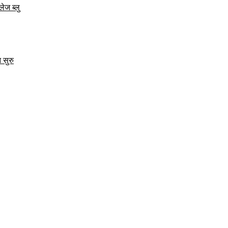
ेज ब्लु
 सुरु