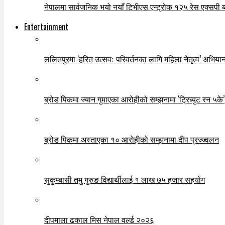
नेपालमा सार्वजनिक भयो नयाँ टिभीएस एन्ट्रोक १२५ रेस एक्सपी ब्ल
Entertainment
ललितपुरमा ‘हरित उत्सवः परिवर्तनका लागि महिला नेतृत्व’ अभियान
ब्रोड पिकमा ज्यान गुमाएका आरोहीको सम्झनामा ‘ट्रिब्युट रन ५के’
ब्रोड पिकमा अस्ताएका १० आरोहीको सम्झनामा दीप प्रज्ज्वलन
सुकुम्बासी तमु गुरुङ विद्यार्थीलाई १ लाख ७५ हजार सहयोग
दीपमाला ढकाल मिस नेपाल वर्ल्ड २०२६