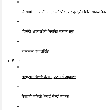
‘केसामी–नाम्सामी’ नाटकको पोस्टर र प्रदर्शन मिति सार्वजनिक
‘जिउँदो आकाश’को नियमित मञ्चन सुरु
रंगमञ्चमा स्यालसिंह
Video
नागढुंगा–सिस्नेखोला सुरुङमार्ग उद्घाटन
नेपालकै पहिलो ‘स्मार्ट सेफ्टी ब्यारेड’