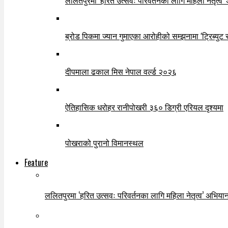
ललितपुरमा ‘हरित उत्सवः परिवर्तनका लागि महिला नेतृत्व’
ब्रोड पिकमा ज्यान गुमाएका आरोहीको सम्झनामा ‘ट्रिब्युट 
दीपमाला ढकाल मिस नेपाल वर्ल्ड २०२६
ऐतिहासिक धरोहर रानीपोखरी ३६० डिग्री एरियल दृश्यमा
पोखराको पुरानो विमानस्थल
Feature
ललितपुरमा ‘हरित उत्सवः परिवर्तनका लागि महिला नेतृत्व’ अभियान