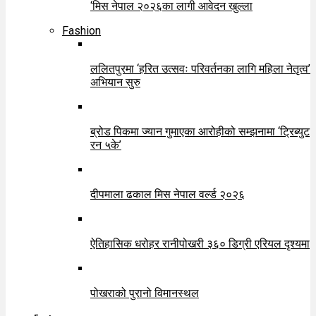
‘मिस नेपाल २०२६का लागी आवेदन खुल्ला
Fashion
ललितपुरमा ‘हरित उत्सवः परिवर्तनका लागि महिला नेतृत्व’
अभियान सुरु
ब्रोड पिकमा ज्यान गुमाएका आरोहीको सम्झनामा ‘ट्रिब्युट
रन ५के’
दीपमाला ढकाल मिस नेपाल वर्ल्ड २०२६
ऐतिहासिक धरोहर रानीपोखरी ३६० डिग्री एरियल दृश्यमा
पोखराको पुरानो विमानस्थल