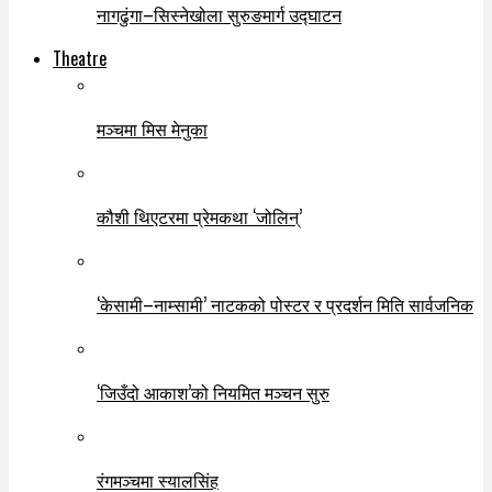
नागढुंगा–सिस्नेखोला सुरुङमार्ग उद्घाटन
Theatre
मञ्चमा मिस मेनुका
कौशी थिएटरमा प्रेमकथा ‘जोलिन्’
‘केसामी–नाम्सामी’ नाटकको पोस्टर र प्रदर्शन मिति सार्वजनिक
‘जिउँदो आकाश’को नियमित मञ्चन सुरु
रंगमञ्चमा स्यालसिंह