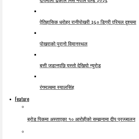
दीपमाला ढकाल मिस नेपाल वर्ल्ड २०२६
ऐतिहासिक धरोहर रानीपोखरी ३६० डिग्री एरियल दृश्यमा
पोखराको पुरानो विमानस्थल
बत्ती जडानपछि यस्तो देखियो न्युरोड
रंगमञ्चमा स्यालसिंह
Feature
ब्रोड पिकमा अस्ताएका १० आरोहीको सम्झनामा दीप प्रज्ज्वलन