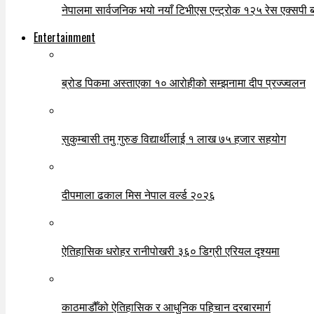
नेपालमा सार्वजनिक भयो नयाँ टिभीएस एन्ट्रोक १२५ रेस एक्सपी ब्ल
Entertainment
ब्रोड पिकमा अस्ताएका १० आरोहीको सम्झनामा दीप प्रज्ज्वलन
सुकुम्बासी तमु गुरुङ विद्यार्थीलाई १ लाख ७५ हजार सहयोग
दीपमाला ढकाल मिस नेपाल वर्ल्ड २०२६
ऐतिहासिक धरोहर रानीपोखरी ३६० डिग्री एरियल दृश्यमा
काठमाडौँको ऐतिहासिक र आधुनिक पहिचान दरबारमार्ग