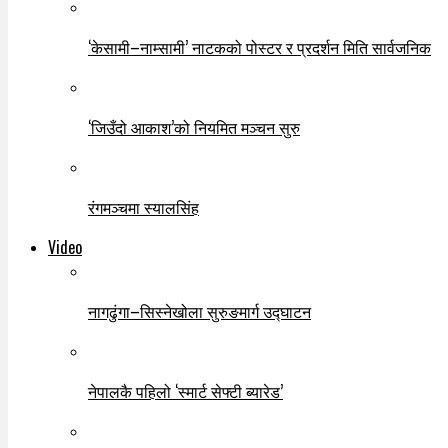
‘केसामी–नाम्सामी’ नाटकको पोस्टर र प्रदर्शन मिति सार्वजनिक
‘जिउँदो आकाश’को नियमित मञ्चन सुरु
रंगमञ्चमा स्यालसिंह
Video
नागढुंगा–सिस्नेखोला सुरुङमार्ग उद्घाटन
नेपालकै पहिलो ‘स्मार्ट सेफ्टी ब्यारेड’