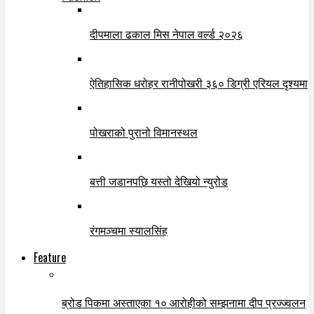
दीपमाला ढकाल मिस नेपाल वर्ल्ड २०२६
ऐतिहासिक धरोहर रानीपोखरी ३६० डिग्री एरियल दृश्यमा
पोखराको पुरानो विमानस्थल
बत्ती जडानपछि यस्तो देखियो न्युरोड
रंगमञ्चमा स्यालसिंह
Feature
ब्रोड पिकमा अस्ताएका १० आरोहीको सम्झनामा दीप प्रज्ज्वलन