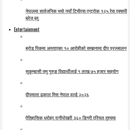
नेपालमा सार्वजनिक भयो नयाँ टिभीएस एन्ट्रोक १२५ रेस एक्सपी
ब्लेज ब्लु
Entertainment
ब्रोड पिकमा अस्ताएका १० आरोहीको सम्झनामा दीप प्रज्ज्वलन
सुकुम्बासी तमु गुरुङ विद्यार्थीलाई १ लाख ७५ हजार सहयोग
दीपमाला ढकाल मिस नेपाल वर्ल्ड २०२६
ऐतिहासिक धरोहर रानीपोखरी ३६० डिग्री एरियल दृश्यमा