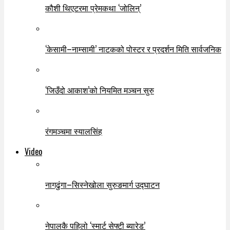
कौशी थिएटरमा प्रेमकथा ‘जोलिन्’
‘केसामी–नाम्सामी’ नाटकको पोस्टर र प्रदर्शन मिति सार्वजनिक
‘जिउँदो आकाश’को नियमित मञ्चन सुरु
रंगमञ्चमा स्यालसिंह
Video
नागढुंगा–सिस्नेखोला सुरुङमार्ग उद्घाटन
नेपालकै पहिलो ‘स्मार्ट सेफ्टी ब्यारेड’