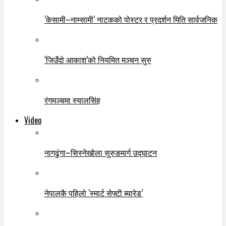
‘केसामी–नाम्सामी’ नाटकको पोस्टर र प्रदर्शन मिति सार्वजनिक
‘जिउँदो आकाश’को नियमित मञ्चन सुरु
रंगमञ्चमा स्यालसिंह
Video
नागढुंगा–सिस्नेखोला सुरुङमार्ग उद्घाटन
नेपालकै पहिलो ‘स्मार्ट सेफ्टी ब्यारेड’