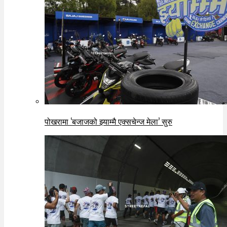
पोखरामा ‘बजाजको झ्याम्मै एक्सचेन्ज मेला’ सुरु