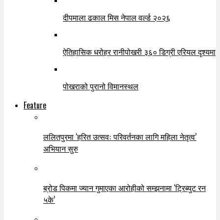
दीपमाला ढकाल मिस नेपाल वर्ल्ड २०२६
ऐतिहासिक धरोहर रानीपोखरी ३६० डिग्री एरियल दृश्यमा
पोखराको पुरानो विमानस्थल
Feature
ललितपुरमा ‘हरित उत्सवः परिवर्तनका लागि महिला नेतृत्व’
अभियान सुरु
ब्रोड पिकमा ज्यान गुमाएका आरोहीको सम्झनामा ‘ट्रिब्युट रन
५के’