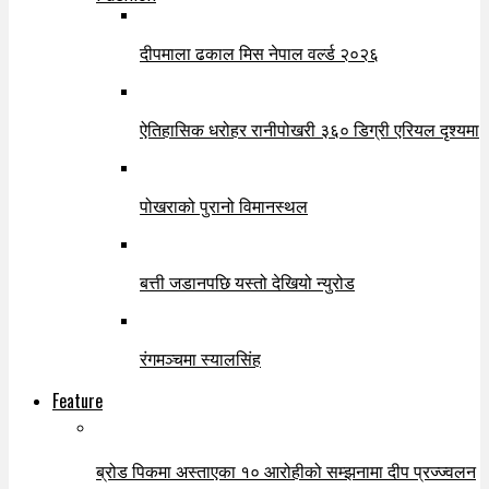
दीपमाला ढकाल मिस नेपाल वर्ल्ड २०२६
ऐतिहासिक धरोहर रानीपोखरी ३६० डिग्री एरियल दृश्यमा
पोखराको पुरानो विमानस्थल
बत्ती जडानपछि यस्तो देखियो न्युरोड
रंगमञ्चमा स्यालसिंह
Feature
ब्रोड पिकमा अस्ताएका १० आरोहीको सम्झनामा दीप प्रज्ज्वलन