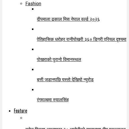
Fashion
दीपमाला ढकाल मिस नेपाल वर्ल्ड २०२६
ऐतिहासिक धरोहर रानीपोखरी ३६० डिग्री एरियल दृश्यमा
पोखराको पुरानो विमानस्थल
बत्ती जडानपछि यस्तो देखियो न्युरोड
रंगमञ्चमा स्यालसिंह
Feature
ब्रोड पिकमा अस्ताएका १० आरोहीको सम्झनामा दीप प्रज्ज्वलन