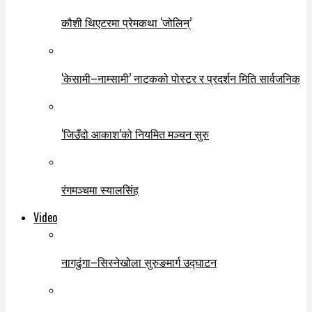
कौशी थिएटरमा प्रेमकथा ‘जोलिन्’
‘केसामी–नाम्सामी’ नाटकको पोस्टर र प्रदर्शन मिति सार्वजनिक
‘जिउँदो आकाश’को नियमित मञ्चन सुरु
रंगमञ्चमा स्यालसिंह
Video
नागढुंगा–सिस्नेखोला सुरुङमार्ग उद्घाटन