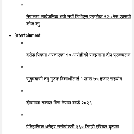
नेपालमा सार्वजनिक भयो नयाँ टिभीएस एन्ट्रोक १२५ रेस एक्सपी
ब्लेज ब्लु
Entertainment
ब्रोड पिकमा अस्ताएका १० आरोहीको सम्झनामा दीप प्रज्ज्वलन
सुकुम्बासी तमु गुरुङ विद्यार्थीलाई १ लाख ७५ हजार सहयोग
दीपमाला ढकाल मिस नेपाल वर्ल्ड २०२६
ऐतिहासिक धरोहर रानीपोखरी ३६० डिग्री एरियल दृश्यमा