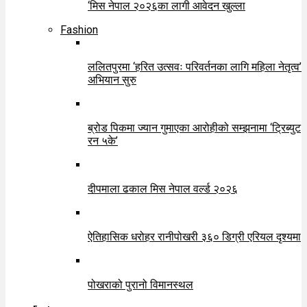
‘मिस नेपाल २०२६का लागी आवेदन खुल्ला
Fashion
ललितपुरमा ‘हरित उत्सवः परिवर्तनका लागि महिला नेतृत्व’
अभियान सुरु
ब्रोड पिकमा ज्यान गुमाएका आरोहीको सम्झनामा ‘ट्रिब्युट
रन ५के’
दीपमाला ढकाल मिस नेपाल वर्ल्ड २०२६
ऐतिहासिक धरोहर रानीपोखरी ३६० डिग्री एरियल दृश्यमा
पोखराको पुरानो विमानस्थल