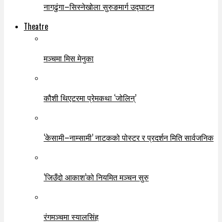
नागढुंगा–सिस्नेखोला सुरुङमार्ग उद्घाटन
Theatre
मञ्चमा मिस मेनुका
कौशी थिएटरमा प्रेमकथा ‘जोलिन्’
‘केसामी–नाम्सामी’ नाटकको पोस्टर र प्रदर्शन मिति सार्वजनिक
‘जिउँदो आकाश’को नियमित मञ्चन सुरु
रंगमञ्चमा स्यालसिंह