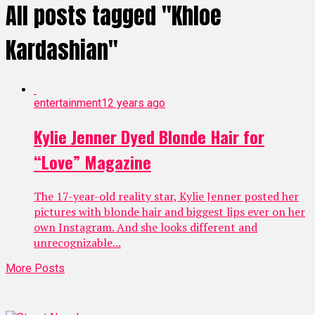
All posts tagged "Khloe
Kardashian"
entertainment
12 years ago
Kylie Jenner Dyed Blonde Hair for
“Love” Magazine
The 17-year-old reality star, Kylie Jenner posted her
pictures with blonde hair and biggest lips ever on her
own Instagram. And she looks different and
unrecognizable...
More Posts