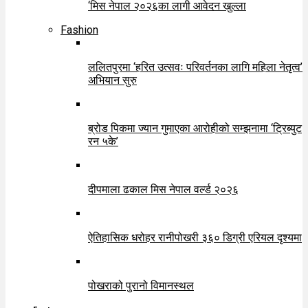
‘मिस नेपाल २०२६का लागी आवेदन खुल्ला
Fashion
ललितपुरमा ‘हरित उत्सवः परिवर्तनका लागि महिला नेतृत्व’
अभियान सुरु
ब्रोड पिकमा ज्यान गुमाएका आरोहीको सम्झनामा ‘ट्रिब्युट
रन ५के’
दीपमाला ढकाल मिस नेपाल वर्ल्ड २०२६
ऐतिहासिक धरोहर रानीपोखरी ३६० डिग्री एरियल दृश्यमा
पोखराको पुरानो विमानस्थल