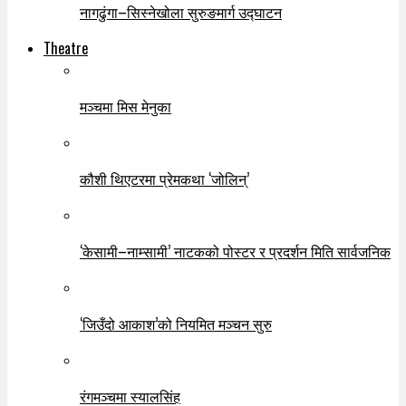
नागढुंगा–सिस्नेखोला सुरुङमार्ग उद्घाटन
Theatre
मञ्चमा मिस मेनुका
कौशी थिएटरमा प्रेमकथा ‘जोलिन्’
‘केसामी–नाम्सामी’ नाटकको पोस्टर र प्रदर्शन मिति सार्वजनिक
‘जिउँदो आकाश’को नियमित मञ्चन सुरु
रंगमञ्चमा स्यालसिंह