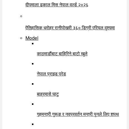
दीपमाला ढकाल मिस नेपाल वर्ल्ड २०२६
ऐतिहासिक धरोहर रानीपोखरी ३६० डिग्री एरियल दृश्यमा
Model
काठमाडौंबाट बाहिरिने बाटो खुले
नेपाल प्राइड परेड
बाह्रमासे घाटु
गृहमन्त्री गुरूङ र नवप्रवर्तन मन्त्री पुनले लिए शपथ