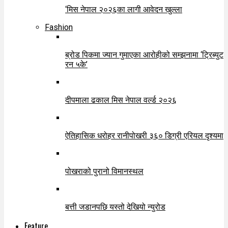
‘मिस नेपाल २०२६का लागी आवेदन खुल्ला
Fashion
ब्रोड पिकमा ज्यान गुमाएका आरोहीको सम्झनामा ‘ट्रिब्युट
रन ५के’
दीपमाला ढकाल मिस नेपाल वर्ल्ड २०२६
ऐतिहासिक धरोहर रानीपोखरी ३६० डिग्री एरियल दृश्यमा
पोखराको पुरानो विमानस्थल
बत्ती जडानपछि यस्तो देखियो न्युरोड
Feature