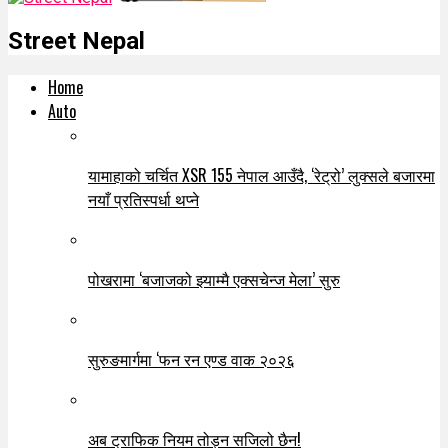
Street Nepal
Home
Auto
यामाहाको चर्चित XSR 155 नेपाल आउँदै, ‘रेट्रो’ लुक्सले बजारमा
नयाँ प्रतिस्पर्धा थप्ने
पोखरामा ‘बजाजको झ्याम्मै एक्सचेन्ज मेला’ सुरु
सुरुङमार्गमा ‘फन रन एण्ड वाक २०२६
अब ट्राफिक नियम तोड्न सजिलो छैन!