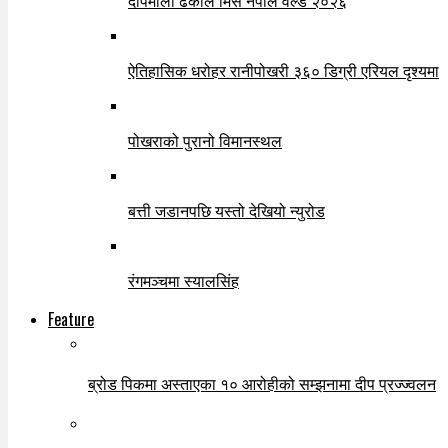
दीपमाला ढकाल मिस नेपाल वर्ल्ड २०२६
ऐतिहासिक धरोहर रानीपोखरी ३६० डिग्री एरियल दृश्यमा
पोखराको पुरानो विमानस्थल
बत्ती जडानपछि यस्तो देखियो न्युरोड
रंगमञ्चमा स्यालसिंह
Feature
ब्रोड पिकमा अस्ताएका १० आरोहीको सम्झनामा दीप प्रज्ज्वलन