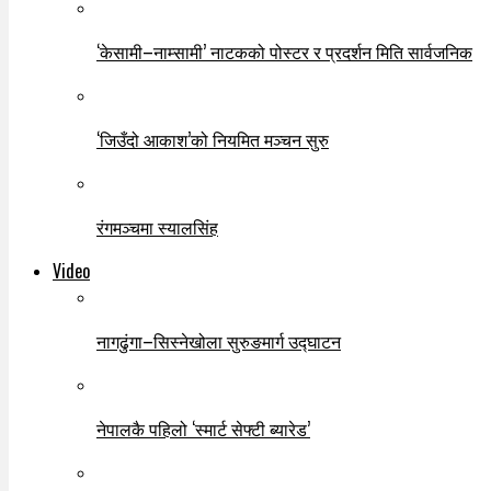
‘केसामी–नाम्सामी’ नाटकको पोस्टर र प्रदर्शन मिति सार्वजनिक
‘जिउँदो आकाश’को नियमित मञ्चन सुरु
रंगमञ्चमा स्यालसिंह
Video
नागढुंगा–सिस्नेखोला सुरुङमार्ग उद्घाटन
नेपालकै पहिलो ‘स्मार्ट सेफ्टी ब्यारेड’