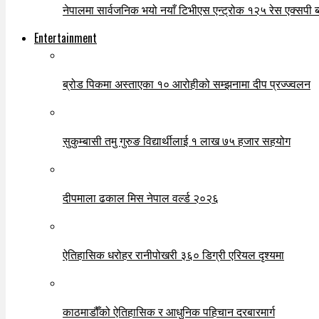
नेपालमा सार्वजनिक भयो नयाँ टिभीएस एन्ट्रोक १२५ रेस एक्सपी ब्ल
Entertainment
ब्रोड पिकमा अस्ताएका १० आरोहीको सम्झनामा दीप प्रज्ज्वलन
सुकुम्बासी तमु गुरुङ विद्यार्थीलाई १ लाख ७५ हजार सहयोग
दीपमाला ढकाल मिस नेपाल वर्ल्ड २०२६
ऐतिहासिक धरोहर रानीपोखरी ३६० डिग्री एरियल दृश्यमा
काठमाडौँको ऐतिहासिक र आधुनिक पहिचान दरबारमार्ग