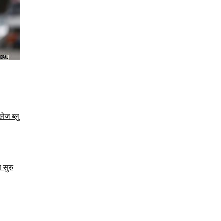
ेज ब्लु
 सुरु