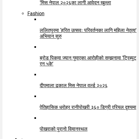
‘मिस नेपाल २०२६का लागी आवेदन खुल्ला
Fashion
ललितपुरमा ‘हरित उत्सवः परिवर्तनका लागि महिला नेतृत्व’
अभियान सुरु
ब्रोड पिकमा ज्यान गुमाएका आरोहीको सम्झनामा ‘ट्रिब्युट
रन ५के’
दीपमाला ढकाल मिस नेपाल वर्ल्ड २०२६
ऐतिहासिक धरोहर रानीपोखरी ३६० डिग्री एरियल दृश्यमा
पोखराको पुरानो विमानस्थल