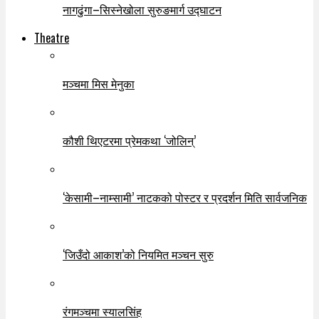
नागढुंगा–सिस्नेखोला सुरुङमार्ग उद्घाटन
Theatre
मञ्चमा मिस मेनुका
कौशी थिएटरमा प्रेमकथा ‘जोलिन्’
‘केसामी–नाम्सामी’ नाटकको पोस्टर र प्रदर्शन मिति सार्वजनिक
‘जिउँदो आकाश’को नियमित मञ्चन सुरु
रंगमञ्चमा स्यालसिंह