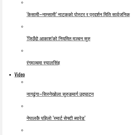
‘केसामी–नाम्सामी’ नाटकको पोस्टर र प्रदर्शन मिति सार्वजनिक
‘जिउँदो आकाश’को नियमित मञ्चन सुरु
रंगमञ्चमा स्यालसिंह
Video
नागढुंगा–सिस्नेखोला सुरुङमार्ग उद्घाटन
नेपालकै पहिलो ‘स्मार्ट सेफ्टी ब्यारेड’