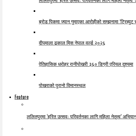
ललितपुरमा ‘हरित उत्सवः परिवर्तनका लागि महिला नेतृत्व’
ब्रोड पिकमा ज्यान गुमाएका आरोहीको सम्झनामा ‘ट्रिब्युट 
दीपमाला ढकाल मिस नेपाल वर्ल्ड २०२६
ऐतिहासिक धरोहर रानीपोखरी ३६० डिग्री एरियल दृश्यमा
पोखराको पुरानो विमानस्थल
Feature
ललितपुरमा ‘हरित उत्सवः परिवर्तनका लागि महिला नेतृत्व’ अभियान