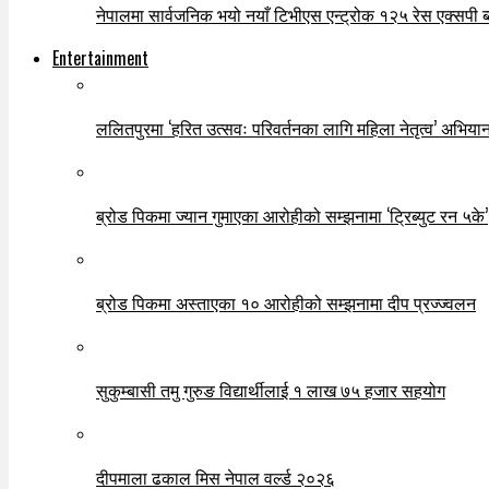
नेपालमा सार्वजनिक भयो नयाँ टिभीएस एन्ट्रोक १२५ रेस एक्सपी ब्ल
Entertainment
ललितपुरमा ‘हरित उत्सवः परिवर्तनका लागि महिला नेतृत्व’ अभियान
ब्रोड पिकमा ज्यान गुमाएका आरोहीको सम्झनामा ‘ट्रिब्युट रन ५के’
ब्रोड पिकमा अस्ताएका १० आरोहीको सम्झनामा दीप प्रज्ज्वलन
सुकुम्बासी तमु गुरुङ विद्यार्थीलाई १ लाख ७५ हजार सहयोग
दीपमाला ढकाल मिस नेपाल वर्ल्ड २०२६