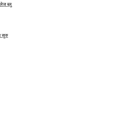
ेज ब्लु
 सुरु