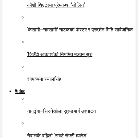
कौशी थिएटरमा प्रेमकथा ‘जोलिन्’
‘केसामी–नाम्सामी’ नाटकको पोस्टर र प्रदर्शन मिति सार्वजनिक
‘जिउँदो आकाश’को नियमित मञ्चन सुरु
रंगमञ्चमा स्यालसिंह
Video
नागढुंगा–सिस्नेखोला सुरुङमार्ग उद्घाटन
नेपालकै पहिलो ‘स्मार्ट सेफ्टी ब्यारेड’