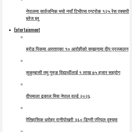
नेपालमा सार्वजनिक भयो नयाँ टिभीएस एन्ट्रोक १२५ रेस एक्सपी
ब्लेज ब्लु
Entertainment
ब्रोड पिकमा अस्ताएका १० आरोहीको सम्झनामा दीप प्रज्ज्वलन
सुकुम्बासी तमु गुरुङ विद्यार्थीलाई १ लाख ७५ हजार सहयोग
दीपमाला ढकाल मिस नेपाल वर्ल्ड २०२६
ऐतिहासिक धरोहर रानीपोखरी ३६० डिग्री एरियल दृश्यमा