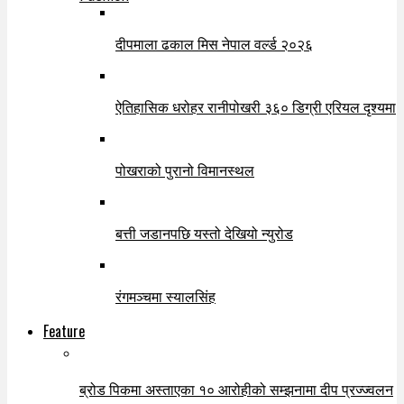
दीपमाला ढकाल मिस नेपाल वर्ल्ड २०२६
ऐतिहासिक धरोहर रानीपोखरी ३६० डिग्री एरियल दृश्यमा
पोखराको पुरानो विमानस्थल
बत्ती जडानपछि यस्तो देखियो न्युरोड
रंगमञ्चमा स्यालसिंह
Feature
ब्रोड पिकमा अस्ताएका १० आरोहीको सम्झनामा दीप प्रज्ज्वलन