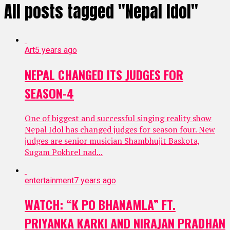
All posts tagged "Nepal Idol"
Art
5 years ago
NEPAL CHANGED ITS JUDGES FOR
SEASON-4
One of biggest and successful singing reality show
Nepal Idol has changed judges for season four. New
judges are senior musician Shambhujit Baskota,
Sugam Pokhrel nad...
entertainment
7 years ago
WATCH: “K PO BHANAMLA” FT.
PRIYANKA KARKI AND NIRAJAN PRADHAN