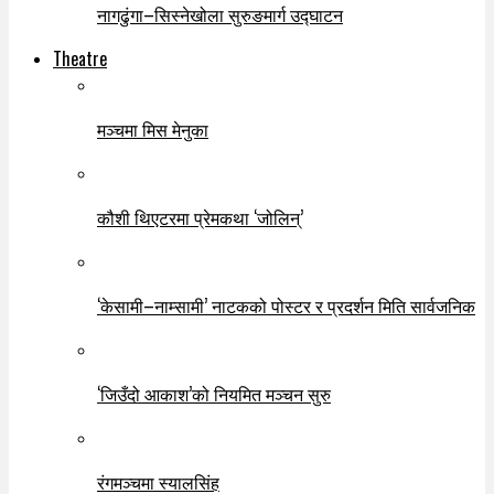
नागढुंगा–सिस्नेखोला सुरुङमार्ग उद्घाटन
Theatre
मञ्चमा मिस मेनुका
कौशी थिएटरमा प्रेमकथा ‘जोलिन्’
‘केसामी–नाम्सामी’ नाटकको पोस्टर र प्रदर्शन मिति सार्वजनिक
‘जिउँदो आकाश’को नियमित मञ्चन सुरु
रंगमञ्चमा स्यालसिंह