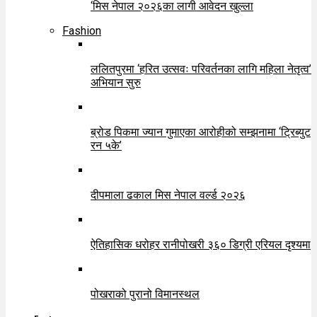
‘मिस नेपाल २०२६का लागी आवेदन खुल्ला
Fashion
ललितपुरमा ‘हरित उत्सवः परिवर्तनका लागि महिला नेतृत्व’
अभियान सुरु
ब्रोड पिकमा ज्यान गुमाएका आरोहीको सम्झनामा ‘ट्रिब्युट
रन ५के’
दीपमाला ढकाल मिस नेपाल वर्ल्ड २०२६
ऐतिहासिक धरोहर रानीपोखरी ३६० डिग्री एरियल दृश्यमा
पोखराको पुरानो विमानस्थल