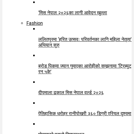
‘मिस नेपाल २०२६का लागी आवेदन खुल्ला
Fashion
ललितपुरमा ‘हरित उत्सवः परिवर्तनका लागि महिला नेतृत्व’
अभियान सुरु
ब्रोड पिकमा ज्यान गुमाएका आरोहीको सम्झनामा ‘ट्रिब्युट
रन ५के’
दीपमाला ढकाल मिस नेपाल वर्ल्ड २०२६
ऐतिहासिक धरोहर रानीपोखरी ३६० डिग्री एरियल दृश्यमा