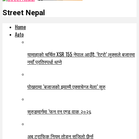
Street Nepal
Home
Auto
यामाहाको चर्चित XSR 155 नेपाल आउँदै, ‘रेट्रो’ लुक्सले बजारमा
नयाँ प्रतिस्पर्धा थप्ने
पोखरामा ‘बजाजको झ्याम्मै एक्सचेन्ज मेला’ सुरु
सुरुङमार्गमा ‘फन रन एण्ड वाक २०२६
अब ट्राफिक नियम तोड्न सजिलो छैन!