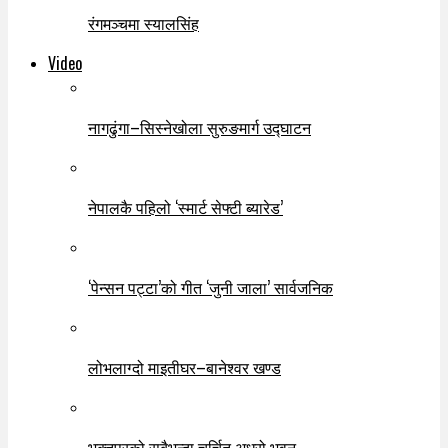
रंगमञ्चमा स्यालसिंह
Video
नागढुंगा–सिस्नेखोला सुरुङमार्ग उद्घाटन
नेपालकै पहिलो ‘स्मार्ट सेफ्टी ब्यारेड’
‘पेन्सन पट्टा’को गीत ‘जुनी जाला’ सार्वजनिक
लोभलाग्दो माइतीघर–बानेश्वर खण्ड
भक्तपुरको सबैभन्दा चर्चित अधुरो भवन