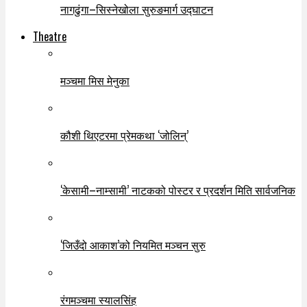
नागढुंगा–सिस्नेखोला सुरुङमार्ग उद्घाटन
Theatre
मञ्चमा मिस मेनुका
कौशी थिएटरमा प्रेमकथा ‘जोलिन्’
‘केसामी–नाम्सामी’ नाटकको पोस्टर र प्रदर्शन मिति सार्वजनिक
‘जिउँदो आकाश’को नियमित मञ्चन सुरु
रंगमञ्चमा स्यालसिंह