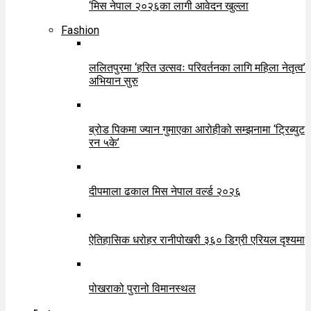
‘मिस नेपाल २०२६का लागी आवेदन खुल्ला
Fashion
ललितपुरमा ‘हरित उत्सवः परिवर्तनका लागि महिला नेतृत्व’
अभियान सुरु
ब्रोड पिकमा ज्यान गुमाएका आरोहीको सम्झनामा ‘ट्रिब्युट
रन ५के’
दीपमाला ढकाल मिस नेपाल वर्ल्ड २०२६
ऐतिहासिक धरोहर रानीपोखरी ३६० डिग्री एरियल दृश्यमा
पोखराको पुरानो विमानस्थल