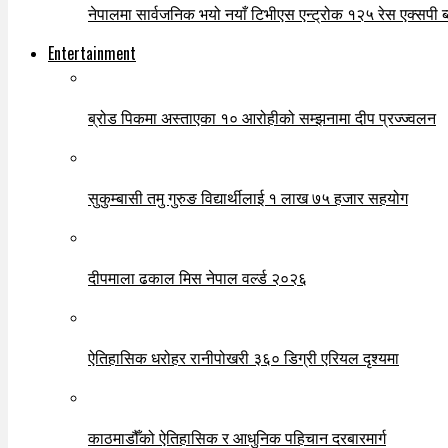
नेपालमा सार्वजनिक भयो नयाँ टिभीएस एन्ट्रोक १२५ रेस एक्सपी ब्ल
Entertainment
ब्रोड पिकमा अस्ताएका १० आरोहीको सम्झनामा दीप प्रज्ज्वलन
सुकुम्बासी तमु गुरुङ विद्यार्थीलाई १ लाख ७५ हजार सहयोग
दीपमाला ढकाल मिस नेपाल वर्ल्ड २०२६
ऐतिहासिक धरोहर रानीपोखरी ३६० डिग्री एरियल दृश्यमा
काठमाडौँको ऐतिहासिक र आधुनिक पहिचान दरबारमार्ग