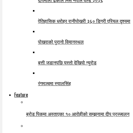
दीपमाला ढकाल मिस नेपाल वर्ल्ड २०२६
ऐतिहासिक धरोहर रानीपोखरी ३६० डिग्री एरियल दृश्यमा
पोखराको पुरानो विमानस्थल
बत्ती जडानपछि यस्तो देखियो न्युरोड
रंगमञ्चमा स्यालसिंह
Feature
ब्रोड पिकमा अस्ताएका १० आरोहीको सम्झनामा दीप प्रज्ज्वलन