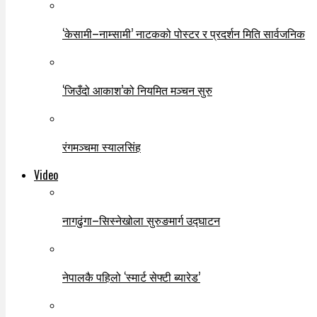
‘केसामी–नाम्सामी’ नाटकको पोस्टर र प्रदर्शन मिति सार्वजनिक
‘जिउँदो आकाश’को नियमित मञ्चन सुरु
रंगमञ्चमा स्यालसिंह
Video
नागढुंगा–सिस्नेखोला सुरुङमार्ग उद्घाटन
नेपालकै पहिलो ‘स्मार्ट सेफ्टी ब्यारेड’