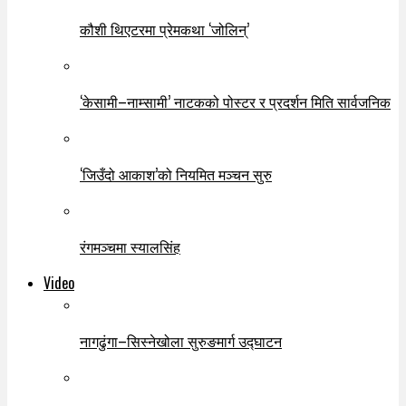
कौशी थिएटरमा प्रेमकथा ‘जोलिन्’
‘केसामी–नाम्सामी’ नाटकको पोस्टर र प्रदर्शन मिति सार्वजनिक
‘जिउँदो आकाश’को नियमित मञ्चन सुरु
रंगमञ्चमा स्यालसिंह
Video
नागढुंगा–सिस्नेखोला सुरुङमार्ग उद्घाटन