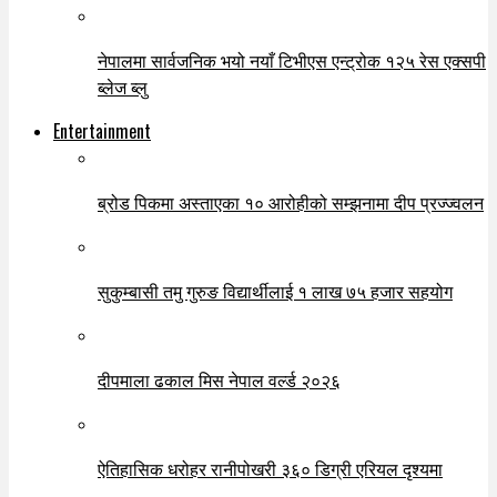
नेपालमा सार्वजनिक भयो नयाँ टिभीएस एन्ट्रोक १२५ रेस एक्सपी
ब्लेज ब्लु
Entertainment
ब्रोड पिकमा अस्ताएका १० आरोहीको सम्झनामा दीप प्रज्ज्वलन
सुकुम्बासी तमु गुरुङ विद्यार्थीलाई १ लाख ७५ हजार सहयोग
दीपमाला ढकाल मिस नेपाल वर्ल्ड २०२६
ऐतिहासिक धरोहर रानीपोखरी ३६० डिग्री एरियल दृश्यमा