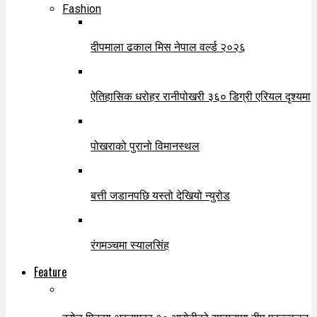
Fashion
दीपमाला ढकाल मिस नेपाल वर्ल्ड २०२६
ऐतिहासिक धरोहर रानीपोखरी ३६० डिग्री एरियल दृश्यमा
पोखराको पुरानो विमानस्थल
बत्ती जडानपछि यस्तो देखियो न्युरोड
रंगमञ्चमा स्यालसिंह
Feature
ब्रोड पिकमा अस्ताएका १० आरोहीको सम्झनामा दीप प्रज्ज्वलन