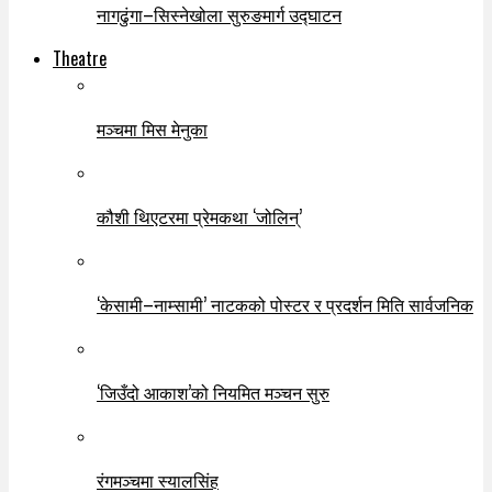
नागढुंगा–सिस्नेखोला सुरुङमार्ग उद्घाटन
Theatre
मञ्चमा मिस मेनुका
कौशी थिएटरमा प्रेमकथा ‘जोलिन्’
‘केसामी–नाम्सामी’ नाटकको पोस्टर र प्रदर्शन मिति सार्वजनिक
‘जिउँदो आकाश’को नियमित मञ्चन सुरु
रंगमञ्चमा स्यालसिंह