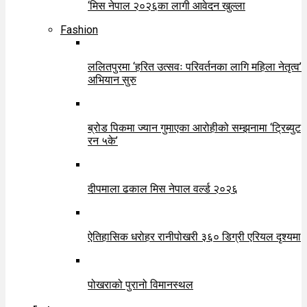
‘मिस नेपाल २०२६का लागी आवेदन खुल्ला
Fashion
ललितपुरमा ‘हरित उत्सवः परिवर्तनका लागि महिला नेतृत्व’
अभियान सुरु
ब्रोड पिकमा ज्यान गुमाएका आरोहीको सम्झनामा ‘ट्रिब्युट
रन ५के’
दीपमाला ढकाल मिस नेपाल वर्ल्ड २०२६
ऐतिहासिक धरोहर रानीपोखरी ३६० डिग्री एरियल दृश्यमा
पोखराको पुरानो विमानस्थल