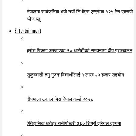
नेपालमा सार्वजनिक भयो नयाँ टिभीएस एन्ट्रोक १२५ रेस एक्सपी
ब्लेज ब्लु
Entertainment
ब्रोड पिकमा अस्ताएका १० आरोहीको सम्झनामा दीप प्रज्ज्वलन
सुकुम्बासी तमु गुरुङ विद्यार्थीलाई १ लाख ७५ हजार सहयोग
दीपमाला ढकाल मिस नेपाल वर्ल्ड २०२६
ऐतिहासिक धरोहर रानीपोखरी ३६० डिग्री एरियल दृश्यमा