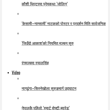
कौशी थिएटरमा प्रेमकथा ‘जोलिन्’
‘केसामी–नाम्सामी’ नाटकको पोस्टर र प्रदर्शन मिति सार्वजनिक
‘जिउँदो आकाश’को नियमित मञ्चन सुरु
रंगमञ्चमा स्यालसिंह
Video
नागढुंगा–सिस्नेखोला सुरुङमार्ग उद्घाटन
नेपालकै पहिलो ‘स्मार्ट सेफ्टी ब्यारेड’