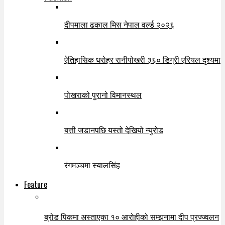
दीपमाला ढकाल मिस नेपाल वर्ल्ड २०२६
ऐतिहासिक धरोहर रानीपोखरी ३६० डिग्री एरियल दृश्यमा
पोखराको पुरानो विमानस्थल
बत्ती जडानपछि यस्तो देखियो न्युरोड
रंगमञ्चमा स्यालसिंह
Feature
ब्रोड पिकमा अस्ताएका १० आरोहीको सम्झनामा दीप प्रज्ज्वलन