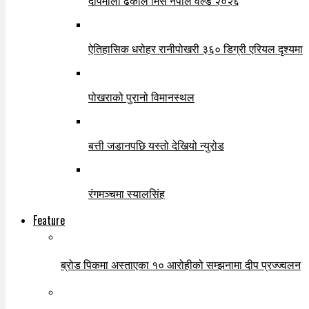
दीपमाला ढकाल मिस नेपाल वर्ल्ड २०२६
ऐतिहासिक धरोहर रानीपोखरी ३६० डिग्री एरियल दृश्यमा
पोखराको पुरानो विमानस्थल
बत्ती जडानपछि यस्तो देखियो न्युरोड
रंगमञ्चमा स्यालसिंह
Feature
ब्रोड पिकमा अस्ताएका १० आरोहीको सम्झनामा दीप प्रज्ज्वलन