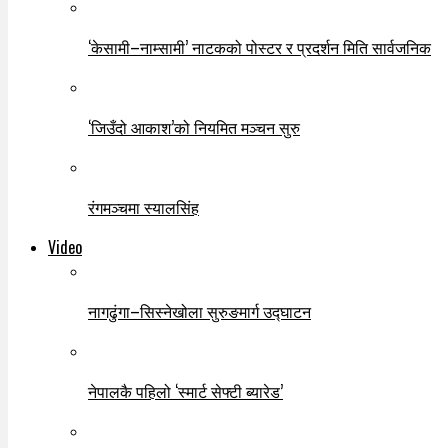
‘केसामी–नाम्सामी’ नाटकको पोस्टर र प्रदर्शन मिति सार्वजनिक
‘जिउँदो आकाश’को नियमित मञ्चन सुरु
रंगमञ्चमा स्यालसिंह
Video
नागढुंगा–सिस्नेखोला सुरुङमार्ग उद्घाटन
नेपालकै पहिलो ‘स्मार्ट सेफ्टी ब्यारेड’