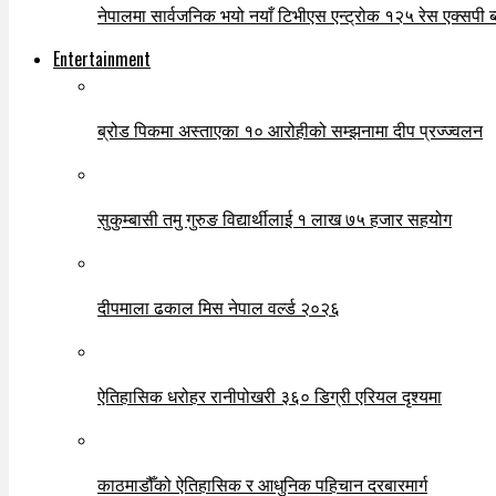
नेपालमा सार्वजनिक भयो नयाँ टिभीएस एन्ट्रोक १२५ रेस एक्सपी ब्ल
Entertainment
ब्रोड पिकमा अस्ताएका १० आरोहीको सम्झनामा दीप प्रज्ज्वलन
सुकुम्बासी तमु गुरुङ विद्यार्थीलाई १ लाख ७५ हजार सहयोग
दीपमाला ढकाल मिस नेपाल वर्ल्ड २०२६
ऐतिहासिक धरोहर रानीपोखरी ३६० डिग्री एरियल दृश्यमा
काठमाडौँको ऐतिहासिक र आधुनिक पहिचान दरबारमार्ग