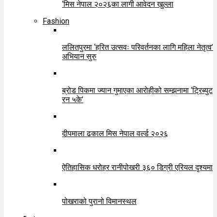
‘मिस नेपाल २०२६का लागी आवेदन खुल्ला
Fashion
ललितपुरमा ‘हरित उत्सवः परिवर्तनका लागि महिला नेतृत्व’
अभियान सुरु
ब्रोड पिकमा ज्यान गुमाएका आरोहीको सम्झनामा ‘ट्रिब्युट
रन ५के’
दीपमाला ढकाल मिस नेपाल वर्ल्ड २०२६
ऐतिहासिक धरोहर रानीपोखरी ३६० डिग्री एरियल दृश्यमा
पोखराको पुरानो विमानस्थल