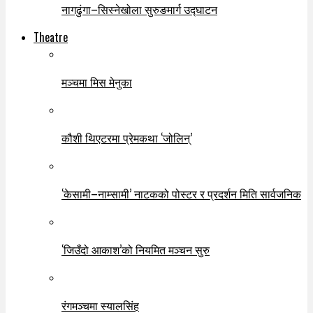
नागढुंगा–सिस्नेखोला सुरुङमार्ग उद्घाटन
Theatre
मञ्चमा मिस मेनुका
कौशी थिएटरमा प्रेमकथा ‘जोलिन्’
‘केसामी–नाम्सामी’ नाटकको पोस्टर र प्रदर्शन मिति सार्वजनिक
‘जिउँदो आकाश’को नियमित मञ्चन सुरु
रंगमञ्चमा स्यालसिंह