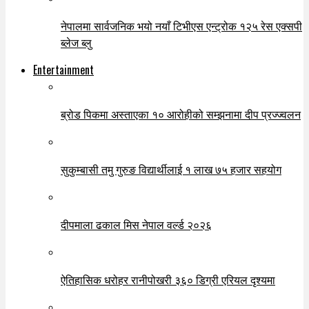
नेपालमा सार्वजनिक भयो नयाँ टिभीएस एन्ट्रोक १२५ रेस एक्सपी
ब्लेज ब्लु
Entertainment
ब्रोड पिकमा अस्ताएका १० आरोहीको सम्झनामा दीप प्रज्ज्वलन
सुकुम्बासी तमु गुरुङ विद्यार्थीलाई १ लाख ७५ हजार सहयोग
दीपमाला ढकाल मिस नेपाल वर्ल्ड २०२६
ऐतिहासिक धरोहर रानीपोखरी ३६० डिग्री एरियल दृश्यमा