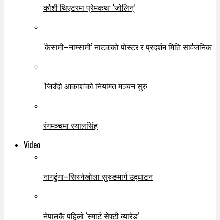
कौशी थिएटरमा प्रेमकथा ‘जोलिन्’
‘केसामी–नाम्सामी’ नाटकको पोस्टर र प्रदर्शन मिति सार्वजनिक
‘जिउँदो आकाश’को नियमित मञ्चन सुरु
रंगमञ्चमा स्यालसिंह
Video
नागढुंगा–सिस्नेखोला सुरुङमार्ग उद्घाटन
नेपालकै पहिलो ‘स्मार्ट सेफ्टी ब्यारेड’