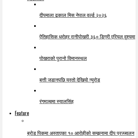
दीपमाला ढकाल मिस नेपाल वर्ल्ड २०२६
ऐतिहासिक धरोहर रानीपोखरी ३६० डिग्री एरियल दृश्यमा
पोखराको पुरानो विमानस्थल
बत्ती जडानपछि यस्तो देखियो न्युरोड
रंगमञ्चमा स्यालसिंह
Feature
ब्रोड पिकमा अस्ताएका १० आरोहीको सम्झनामा दीप प्रज्ज्वलन