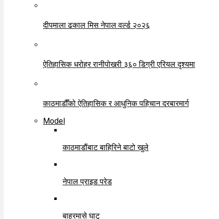
दीपमाला ढकाल मिस नेपाल वर्ल्ड २०२६
ऐतिहासिक धरोहर रानीपोखरी ३६० डिग्री एरियल दृश्यमा
काठमाडौँको ऐतिहासिक र आधुनिक पहिचान दरबारमार्ग
Model
काठमाडौंबाट बाहिरिने बाटो खुले
नेपाल प्राइड परेड
बाह्रमासे घाटु