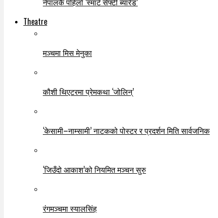
नेपालकै पहिलो ‘स्मार्ट सेफ्टी ब्यारेड’
Theatre
मञ्चमा मिस मेनुका
कौशी थिएटरमा प्रेमकथा ‘जोलिन्’
‘केसामी–नाम्सामी’ नाटकको पोस्टर र प्रदर्शन मिति सार्वजनिक
‘जिउँदो आकाश’को नियमित मञ्चन सुरु
रंगमञ्चमा स्यालसिंह