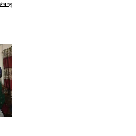
ेज ब्लु