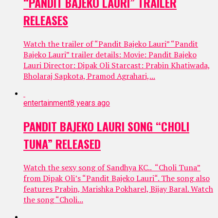
“PANDIT BAJEKO LAURI” TRAILER
RELEASES
Watch the trailer of “Pandit Bajeko Lauri” “Pandit
Bajeko Lauri” trailer details: Movie: Pandit Bajeko
Lauri Director: Dipak Oli Starcast: Prabin Khatiwada,
Bholaraj Sapkota, Pramod Agrahari,...
entertainment
8 years ago
PANDIT BAJEKO LAURI SONG “CHOLI
TUNA” RELEASED
Watch the sexy song of Sandhya KC.. “Choli Tuna”
from Dipak Oli’s “Pandit Bajeko Lauri“. The song also
features Prabin, Marishka Pokharel, Bijay Baral. Watch
the song “Choli...