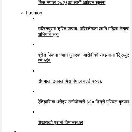
‘मिस नेपाल २०२६का लागी आवेदन खुल्ला
Fashion
ललितपुरमा ‘हरित उत्सवः परिवर्तनका लागि महिला नेतृत्व’
अभियान सुरु
ब्रोड पिकमा ज्यान गुमाएका आरोहीको सम्झनामा ‘ट्रिब्युट
रन ५के’
दीपमाला ढकाल मिस नेपाल वर्ल्ड २०२६
ऐतिहासिक धरोहर रानीपोखरी ३६० डिग्री एरियल दृश्यमा
पोखराको पुरानो विमानस्थल