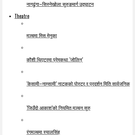
नागढुंगा–सिस्नेखोला सुरुङमार्ग उद्घाटन
Theatre
मञ्चमा मिस मेनुका
कौशी थिएटरमा प्रेमकथा ‘जोलिन्’
‘केसामी–नाम्सामी’ नाटकको पोस्टर र प्रदर्शन मिति सार्वजनिक
‘जिउँदो आकाश’को नियमित मञ्चन सुरु
रंगमञ्चमा स्यालसिंह