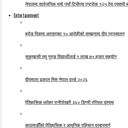
नेपालमा सार्वजनिक भयो नयाँ टिभीएस एन्ट्रोक १२५ रेस एक्सपी ब्ल
Entertainment
ब्रोड पिकमा अस्ताएका १० आरोहीको सम्झनामा दीप प्रज्ज्वलन
सुकुम्बासी तमु गुरुङ विद्यार्थीलाई १ लाख ७५ हजार सहयोग
दीपमाला ढकाल मिस नेपाल वर्ल्ड २०२६
ऐतिहासिक धरोहर रानीपोखरी ३६० डिग्री एरियल दृश्यमा
काठमाडौँको ऐतिहासिक र आधुनिक पहिचान दरबारमार्ग