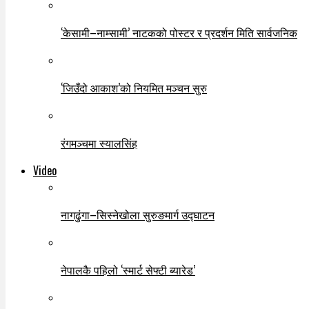
‘केसामी–नाम्सामी’ नाटकको पोस्टर र प्रदर्शन मिति सार्वजनिक
‘जिउँदो आकाश’को नियमित मञ्चन सुरु
रंगमञ्चमा स्यालसिंह
Video
नागढुंगा–सिस्नेखोला सुरुङमार्ग उद्घाटन
नेपालकै पहिलो ‘स्मार्ट सेफ्टी ब्यारेड’