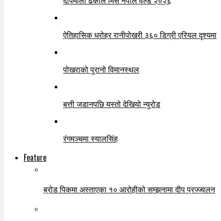
दीपमाला ढकाल मिस नेपाल वर्ल्ड २०२६
ऐतिहासिक धरोहर रानीपोखरी ३६० डिग्री एरियल दृश्यमा
पोखराको पुरानो विमानस्थल
बत्ती जडानपछि यस्तो देखियो न्युरोड
रंगमञ्चमा स्यालसिंह
Feature
ब्रोड पिकमा अस्ताएका १० आरोहीको सम्झनामा दीप प्रज्ज्वलन