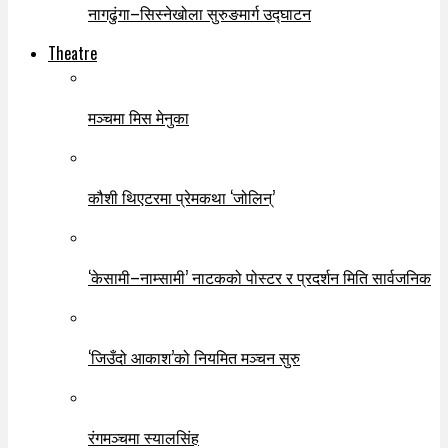
नागढुंगा–सिस्नेखोला सुरुङमार्ग उद्घाटन
Theatre
मञ्चमा मिस मेनुका
कौशी थिएटरमा प्रेमकथा ‘जोलिन्’
‘केसामी–नाम्सामी’ नाटकको पोस्टर र प्रदर्शन मिति सार्वजनिक
‘जिउँदो आकाश’को नियमित मञ्चन सुरु
रंगमञ्चमा स्यालसिंह