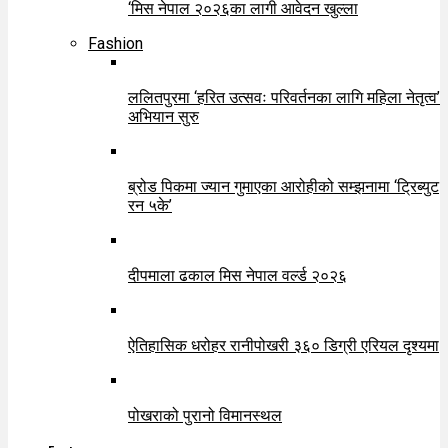
‘मिस नेपाल २०२६का लागी आवेदन खुल्ला
Fashion
ललितपुरमा ‘हरित उत्सवः परिवर्तनका लागि महिला नेतृत्व’
अभियान सुरु
ब्रोड पिकमा ज्यान गुमाएका आरोहीको सम्झनामा ‘ट्रिब्युट
रन ५के’
दीपमाला ढकाल मिस नेपाल वर्ल्ड २०२६
ऐतिहासिक धरोहर रानीपोखरी ३६० डिग्री एरियल दृश्यमा
पोखराको पुरानो विमानस्थल