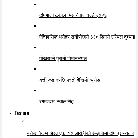
दीपमाला ढकाल मिस नेपाल वर्ल्ड २०२६
ऐतिहासिक धरोहर रानीपोखरी ३६० डिग्री एरियल दृश्यमा
पोखराको पुरानो विमानस्थल
बत्ती जडानपछि यस्तो देखियो न्युरोड
रंगमञ्चमा स्यालसिंह
Feature
ब्रोड पिकमा अस्ताएका १० आरोहीको सम्झनामा दीप प्रज्ज्वलन