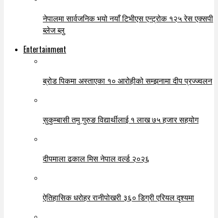
नेपालमा सार्वजनिक भयो नयाँ टिभीएस एन्ट्रोक १२५ रेस एक्सपी
ब्लेज ब्लु
Entertainment
ब्रोड पिकमा अस्ताएका १० आरोहीको सम्झनामा दीप प्रज्ज्वलन
सुकुम्बासी तमु गुरुङ विद्यार्थीलाई १ लाख ७५ हजार सहयोग
दीपमाला ढकाल मिस नेपाल वर्ल्ड २०२६
ऐतिहासिक धरोहर रानीपोखरी ३६० डिग्री एरियल दृश्यमा