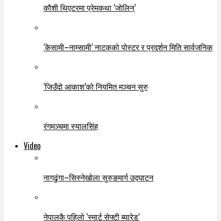
कौशी थिएटरमा प्रेमकथा ‘जोलिन्’
‘केसामी–नाम्सामी’ नाटकको पोस्टर र प्रदर्शन मिति सार्वजनिक
‘जिउँदो आकाश’को नियमित मञ्चन सुरु
रंगमञ्चमा स्यालसिंह
Video
नागढुंगा–सिस्नेखोला सुरुङमार्ग उद्घाटन
नेपालकै पहिलो ‘स्मार्ट सेफ्टी ब्यारेड’