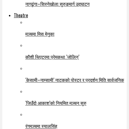
नागढुंगा–सिस्नेखोला सुरुङमार्ग उद्घाटन
Theatre
मञ्चमा मिस मेनुका
कौशी थिएटरमा प्रेमकथा ‘जोलिन्’
‘केसामी–नाम्सामी’ नाटकको पोस्टर र प्रदर्शन मिति सार्वजनिक
‘जिउँदो आकाश’को नियमित मञ्चन सुरु
रंगमञ्चमा स्यालसिंह