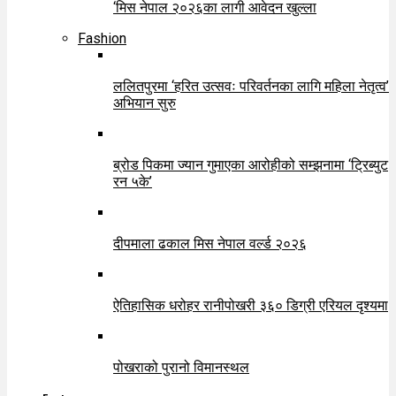
‘मिस नेपाल २०२६का लागी आवेदन खुल्ला
Fashion
ललितपुरमा ‘हरित उत्सवः परिवर्तनका लागि महिला नेतृत्व’
अभियान सुरु
ब्रोड पिकमा ज्यान गुमाएका आरोहीको सम्झनामा ‘ट्रिब्युट
रन ५के’
दीपमाला ढकाल मिस नेपाल वर्ल्ड २०२६
ऐतिहासिक धरोहर रानीपोखरी ३६० डिग्री एरियल दृश्यमा
पोखराको पुरानो विमानस्थल