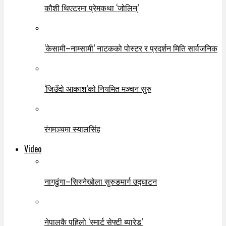
कौशी थिएटरमा प्रेमकथा ‘जोलिन्’
‘केसामी–नाम्सामी’ नाटकको पोस्टर र प्रदर्शन मिति सार्वजनिक
‘जिउँदो आकाश’को नियमित मञ्चन सुरु
रंगमञ्चमा स्यालसिंह
Video
नागढुंगा–सिस्नेखोला सुरुङमार्ग उद्घाटन
नेपालकै पहिलो ‘स्मार्ट सेफ्टी ब्यारेड’