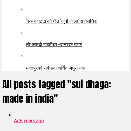
‘पेन्सन पट्टा’को गीत ‘जुनी जाला’ सार्वजनिक
लोभलाग्दो माइतीघर–बानेश्वर खण्ड
भक्तपुरको सबैभन्दा चर्चित अधुरो भवन
All posts tagged "sui dhaga:
made in india"
Art
8 years ago