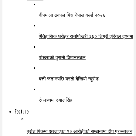
दीपमाला ढकाल मिस नेपाल वर्ल्ड २०२६
ऐतिहासिक धरोहर रानीपोखरी ३६० डिग्री एरियल दृश्यमा
पोखराको पुरानो विमानस्थल
बत्ती जडानपछि यस्तो देखियो न्युरोड
रंगमञ्चमा स्यालसिंह
Feature
ब्रोड पिकमा अस्ताएका १० आरोहीको सम्झनामा दीप प्रज्ज्वलन