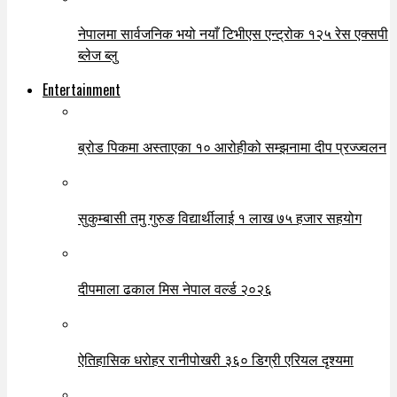
नेपालमा सार्वजनिक भयो नयाँ टिभीएस एन्ट्रोक १२५ रेस एक्सपी
ब्लेज ब्लु
Entertainment
ब्रोड पिकमा अस्ताएका १० आरोहीको सम्झनामा दीप प्रज्ज्वलन
सुकुम्बासी तमु गुरुङ विद्यार्थीलाई १ लाख ७५ हजार सहयोग
दीपमाला ढकाल मिस नेपाल वर्ल्ड २०२६
ऐतिहासिक धरोहर रानीपोखरी ३६० डिग्री एरियल दृश्यमा