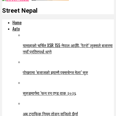
Street Nepal
Home
Auto
यामाहाको चर्चित XSR 155 नेपाल आउँदै, ‘रेट्रो’ लुक्सले बजारमा
नयाँ प्रतिस्पर्धा थप्ने
पोखरामा ‘बजाजको झ्याम्मै एक्सचेन्ज मेला’ सुरु
सुरुङमार्गमा ‘फन रन एण्ड वाक २०२६
अब ट्राफिक नियम तोड्न सजिलो छैन!