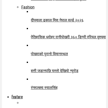
Fashion
दीपमाला ढकाल मिस नेपाल वर्ल्ड २०२६
ऐतिहासिक धरोहर रानीपोखरी ३६० डिग्री एरियल दृश्यमा
पोखराको पुरानो विमानस्थल
बत्ती जडानपछि यस्तो देखियो न्युरोड
रंगमञ्चमा स्यालसिंह
Feature