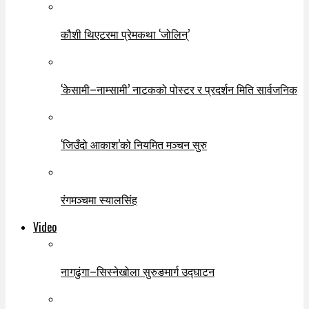
कौशी थिएटरमा प्रेमकथा ‘जोलिन्’
‘केसामी–नाम्सामी’ नाटकको पोस्टर र प्रदर्शन मिति सार्वजनिक
‘जिउँदो आकाश’को नियमित मञ्चन सुरु
रंगमञ्चमा स्यालसिंह
Video
नागढुंगा–सिस्नेखोला सुरुङमार्ग उद्घाटन