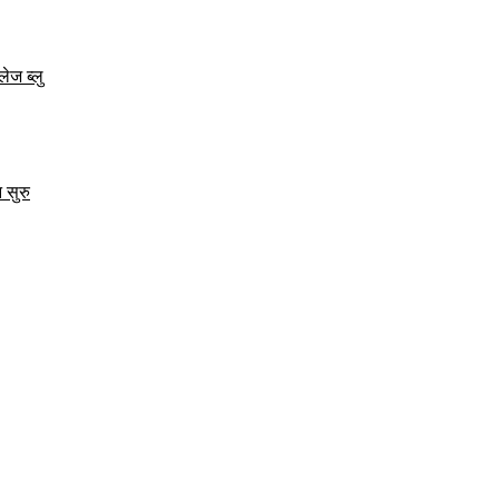
ेज ब्लु
 सुरु