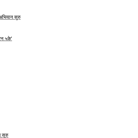
 अभियान सुरु
रन ५के’
 सुरु