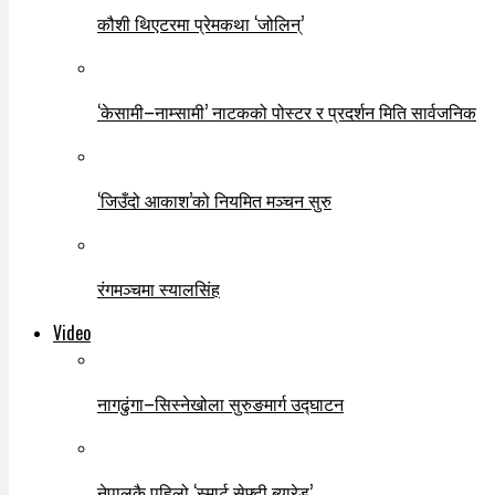
कौशी थिएटरमा प्रेमकथा ‘जोलिन्’
‘केसामी–नाम्सामी’ नाटकको पोस्टर र प्रदर्शन मिति सार्वजनिक
‘जिउँदो आकाश’को नियमित मञ्चन सुरु
रंगमञ्चमा स्यालसिंह
Video
नागढुंगा–सिस्नेखोला सुरुङमार्ग उद्घाटन
नेपालकै पहिलो ‘स्मार्ट सेफ्टी ब्यारेड’