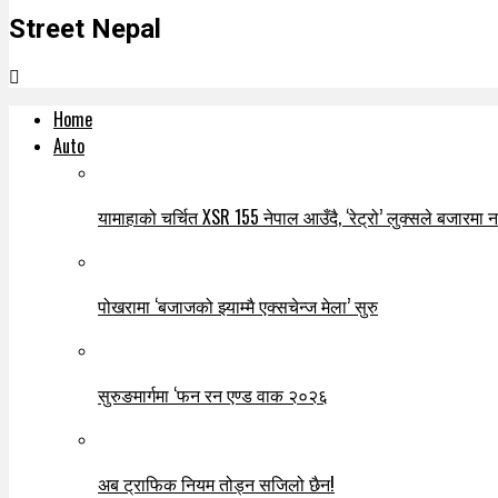
Street Nepal
Home
Auto
यामाहाको चर्चित XSR 155 नेपाल आउँदै, ‘रेट्रो’ लुक्सले बजारमा नयाँ
पोखरामा ‘बजाजको झ्याम्मै एक्सचेन्ज मेला’ सुरु
सुरुङमार्गमा ‘फन रन एण्ड वाक २०२६
अब ट्राफिक नियम तोड्न सजिलो छैन!