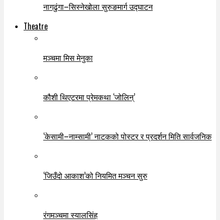
नागढुंगा–सिस्नेखोला सुरुङमार्ग उद्घाटन
Theatre
मञ्चमा मिस मेनुका
कौशी थिएटरमा प्रेमकथा ‘जोलिन्’
‘केसामी–नाम्सामी’ नाटकको पोस्टर र प्रदर्शन मिति सार्वजनिक
‘जिउँदो आकाश’को नियमित मञ्चन सुरु
रंगमञ्चमा स्यालसिंह