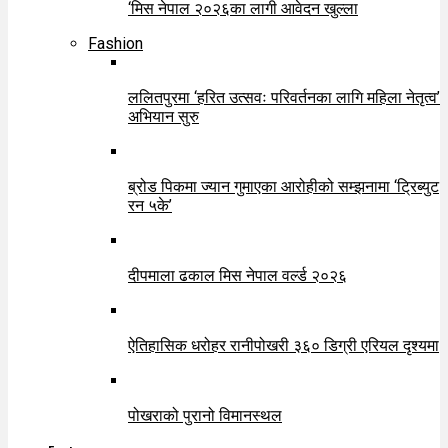
‘मिस नेपाल २०२६का लागी आवेदन खुल्ला
Fashion
ललितपुरमा ‘हरित उत्सवः परिवर्तनका लागि महिला नेतृत्व’
अभियान सुरु
ब्रोड पिकमा ज्यान गुमाएका आरोहीको सम्झनामा ‘ट्रिब्युट
रन ५के’
दीपमाला ढकाल मिस नेपाल वर्ल्ड २०२६
ऐतिहासिक धरोहर रानीपोखरी ३६० डिग्री एरियल दृश्यमा
पोखराको पुरानो विमानस्थल