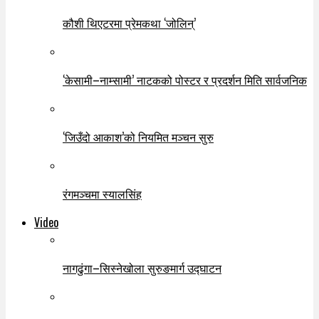
कौशी थिएटरमा प्रेमकथा ‘जोलिन्’
‘केसामी–नाम्सामी’ नाटकको पोस्टर र प्रदर्शन मिति सार्वजनिक
‘जिउँदो आकाश’को नियमित मञ्चन सुरु
रंगमञ्चमा स्यालसिंह
Video
नागढुंगा–सिस्नेखोला सुरुङमार्ग उद्घाटन