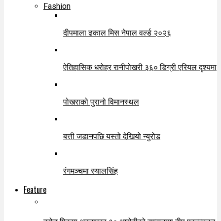
Fashion
दीपमाला ढकाल मिस नेपाल वर्ल्ड २०२६
ऐतिहासिक धरोहर रानीपोखरी ३६० डिग्री एरियल दृश्यमा
पोखराको पुरानो विमानस्थल
बत्ती जडानपछि यस्तो देखियो न्युरोड
रंगमञ्चमा स्यालसिंह
Feature
ब्रोड पिकमा अस्ताएका १० आरोहीको सम्झनामा दीप प्रज्ज्वलन