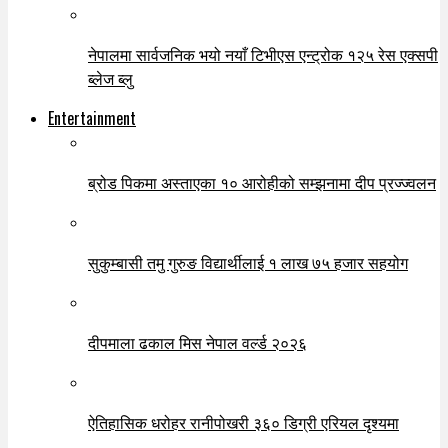
नेपालमा सार्वजनिक भयो नयाँ टिभीएस एन्ट्रोक १२५ रेस एक्सपी
ब्लेज ब्लु
Entertainment
ब्रोड पिकमा अस्ताएका १० आरोहीको सम्झनामा दीप प्रज्ज्वलन
सुकुम्बासी तमु गुरुङ विद्यार्थीलाई १ लाख ७५ हजार सहयोग
दीपमाला ढकाल मिस नेपाल वर्ल्ड २०२६
ऐतिहासिक धरोहर रानीपोखरी ३६० डिग्री एरियल दृश्यमा