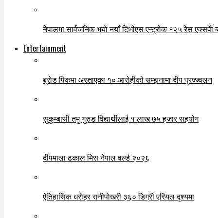
नेपालमा सार्वजनिक भयो नयाँ टिभीएस एन्ट्रोक १२५ रेस एक्सपी ब्ल
Entertainment
ब्रोड पिकमा अस्ताएका १० आरोहीको सम्झनामा दीप प्रज्ज्वलन
सुकुम्बासी तमु गुरुङ विद्यार्थीलाई १ लाख ७५ हजार सहयोग
दीपमाला ढकाल मिस नेपाल वर्ल्ड २०२६
ऐतिहासिक धरोहर रानीपोखरी ३६० डिग्री एरियल दृश्यमा