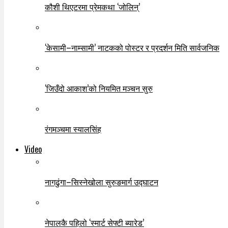
कौशी थिएटरमा प्रेमकथा ‘जोलिन्’
‘केसामी–नाम्सामी’ नाटकको पोस्टर र प्रदर्शन मिति सार्वजनिक
‘जिउँदो आकाश’को नियमित मञ्चन सुरु
रंगमञ्चमा स्यालसिंह
Video
नागढुंगा–सिस्नेखोला सुरुङमार्ग उद्घाटन
नेपालकै पहिलो ‘स्मार्ट सेफ्टी ब्यारेड’