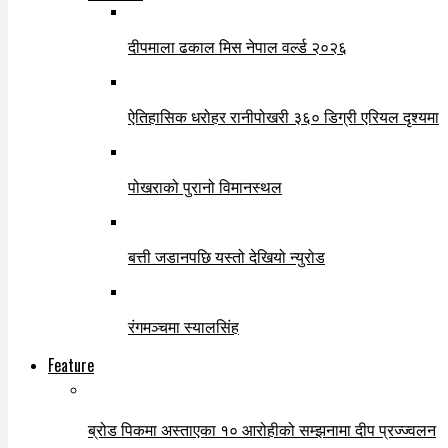
दीपमाला ढकाल मिस नेपाल वर्ल्ड २०२६
ऐतिहासिक धरोहर रानीपोखरी ३६० डिग्री एरियल दृश्यमा
पोखराको पुरानो विमानस्थल
बत्ती जडानपछि यस्तो देखियो न्युरोड
रंगमञ्चमा स्यालसिंह
Feature
ब्रोड पिकमा अस्ताएका १० आरोहीको सम्झनामा दीप प्रज्ज्वलन