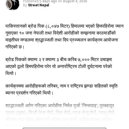
Published
5 days ago
on
August 4, 2026
By
Street Nepal
ब्रोड पिकमा भएको हिमपहिरोमा परी नेपालीसहित विभिन्न देशका आरोहीले
ज्यान गुमाएका छन्। घटनाले नेपालको पर्वतारोहण क्षेत्रमा समेत गहिरो क्षति
पुर्‍याएको छ। दिवंगत आरोहीहरूको सम्मानमा यसअघि पनि काठमाडौंमा
पाकिस्तानको ब्रोड पिक (८,०४७ मिटर) हिमालमा भएको हिमपहिरोमा ज्यान
विभिन्न श्रद्धाञ्जली तथा दीप प्रज्ज्वलन कार्यक्रम आयोजना हुँदै आएका
गुमाएका १० जना नेपाली तथा विदेशी आरोहीको सम्झनामा काठमाडौंको
छन्।
माइतीघर मण्डलमा श्रद्धाञ्जली तथा दिप प्रज्ज्वलन कार्यक्रम आयोजना
गरिएको छ।
कार्यक्रममा सहभागीहरूले आरोहीहरूको योगदानलाई स्मरण गर्दै हिमाल
आरोहणलाई सुरक्षित, व्यवस्थित र जिम्मेवार बनाउन सम्बन्धित निकायको
ब्रोड पिकको क्याम्प २ र क्याम्प ३ बीच करिब ७,००० मिटर उचाइमा
ध्यानाकर्षणसमेत गराएका छन्।
आएको ठूलो हिमपहिरोमा परेर यो अन्तर्राष्ट्रिय टोली दुर्घटनामा परेको
थियो।
उनीहरूले हिमालमा हुने जोखिम न्यूनीकरण, उद्धार प्रणालीको सुदृढीकरण
तथा आरोहीको सुरक्षालाई प्राथमिकतामा राख्नुपर्नेमा जोड दिएका छन्।
कार्यक्रममा आरोहीहरूको तस्बिर, नाम र राष्ट्रिय झण्डा सहितको स्मृति
ब्यानर प्रदर्शन गरिएको थियो।
श्रद्धाञ्जली अर्पण गरिएका आरोहीमा निर्मल पुर्जा ‘निम्सदाइ’, पुरबहादुर
गुरूङ (युक्त), किली पेम्बा शेर्पा, निमा शेर्पा, म्वाङ थेन्दु शेर्पा, ग्यालु शेर्पा,
चीनका वाङ झोङ, ओमानकी नधिरा अल हार्थी, पाकिस्तानका सोहेल
शहजाद र अमेरिकाकी म्यालोरी गाइस रहेका छन्।