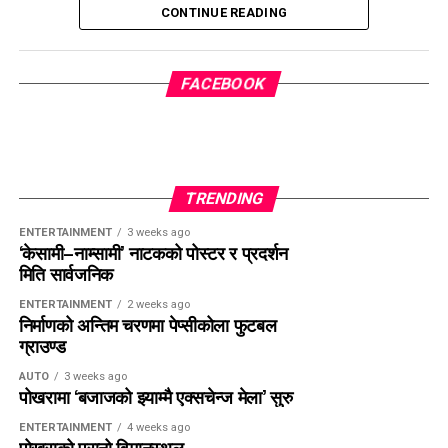
CONTINUE READING
कार्यक्रममा किली पेम्बा शेर्पाको तस्बिरमा खादा अर्पण गर्दै दीप प्रज्ज्वलन
गरी श्रद्धाञ्जली व्यक्त गरिएको थियो।
FACEBOOK
कार्यक्रमको आयोजना नेपाल नेसनल माउन्टेन गाइड एसोसिएसन, नेपाल
क्लाइम्बिङ स्पोर्ट एसोसिएसन (काठमाडौं उपत्यका विशेष समिति), माउन्ट
एभरेस्ट समिटर्स क्लब रोल्वालिङ–दोलखा र एभरेस्ट समिटियर्स
एसोसिएसनले संयुक्त रूपमा गरेका हुन्।
TRENDING
ENTERTAINMENT
3 weeks ago
‘केसामी–नाम्सामी’ नाटकको पोस्टर र प्रदर्शन
मिति सार्वजनिक
ENTERTAINMENT
2 weeks ago
निर्माणको अन्तिम चरणमा पेप्सीकोला फुटबल
ग्राउण्ड
AUTO
3 weeks ago
पोखरामा ‘बजाजको झ्याम्मै एक्सचेन्ज मेला’ सुरु
ENTERTAINMENT
4 weeks ago
पोखराको पुरानो विमानस्थल